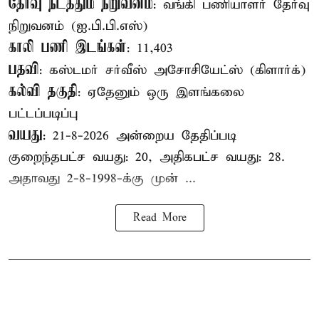
தேர்வு நடத்தும் நிறுவனம்
: வங்கி பணியாளர் தேர்வு
நிறுவனம் (ஐ.பி.பி.எஸ்)
காலி பணி இடங்கள்
: 11,403
பதவி
: கஸ்டமர் சர்வீஸ் அசோசியேட்ஸ் (கிளார்க்)
கல்வி தகுதி
: ஏதேனும் ஒரு இளங்கலை
பட்டப்படிப்பு
வயது
: 21-8-2026 அன்றைய தேதிப்படி
குறைந்தபட்ச வயது: 20, அதிகபட்ச வயது: 28.
அதாவது 2-8-1998-க்கு முன் ...
Read More