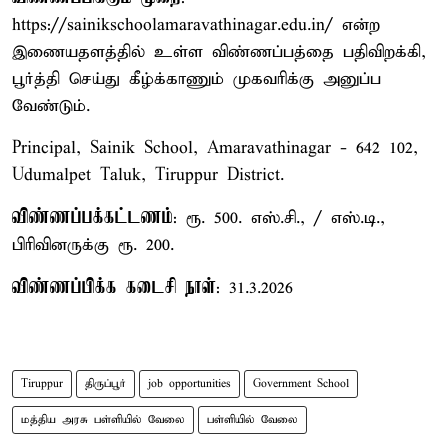
https://sainikschoolamaravathinagar.edu.in/ என்ற
இணையதளத்தில் உள்ள விண்ணப்பத்தை பதிவிறக்கி,
பூர்த்தி செய்து கீழ்க்காணும் முகவரிக்கு அனுப்ப
வேண்டும்.
Principal, Sainik School, Amaravathinagar - 642 102,
Udumalpet Taluk, Tiruppur District.
விண்ணப்பக்கட்டணம்
: ரூ. 500. எஸ்.சி., / எஸ்.டி.,
பிரிவினருக்கு ரூ. 200.
விண்ணப்பிக்க கடைசி நாள்
: 31.3.2026
Tiruppur
திருப்பூர்
job opportunities
Government School
மத்திய அரசு பள்ளியில் வேலை
பள்ளியில் வேலை