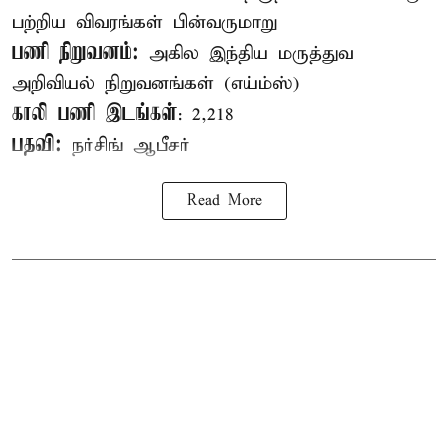
பற்றிய விவரங்கள் பின்வருமாறு
பணி நிறுவனம்:
அகில இந்திய மருத்துவ
அறிவியல் நிறுவனங்கள் (எய்ம்ஸ்)
காலி பணி இடங்கள்
: 2,218
பதவி:
நர்சிங் ஆபீசர்
Read More