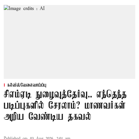
கல்வி&வேலைவாய்ப்பு
சிஎம்ஏடி நுழைவுத்தேர்வு.. எந்தெந்த
படிப்புகளில் சேரலாம்? மாணவர்கள்
அறிய வேண்டிய தகவல்
Published on
:
03 Aug 2026, 2:01 am