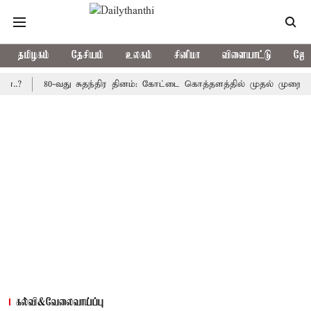
தமிழகம்
தேசியம்
உலகம்
சினிமா
விளையாட்டு
ஜோத
80-வது சுதந்திர தினம்: கோட்டை கொத்தளத்தில் முதல் முறையாக தேசிய
கல்வி&வேலைவாய்ப்பு