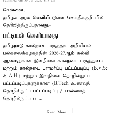
Published on
:
30 Jul 2026, 8:17 am
சென்னை,
தமிழக அரசு வெளியிட்டுள்ள செய்திக்குறிப்பில்
தெரிவித்திருப்பதாவது;-
பட்டியல் வெளியானது
தமிழ்நாடு கால்நடை மருத்துவ அறிவியல்
பல்கலைக்கழகத்தின் 2026-27ஆம் கல்வி
ஆண்டிற்கான இளநிலை கால்நடை மருத்துவம்
மற்றும் கால்நடை பராமரிப்பு பட்டப்படிப்பு (B.V.Sc
& A.H.) மற்றும் இளநிலை தொழில்நுட்ப
பட்டப்படிப்புகளுக்கான (B.Tech உணவுத்
தொழில்நுட்ப பட்டப்படிப்பு / பால்வளத்
தொழில்நுட்ப ப ...
Read More