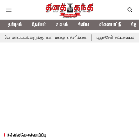
தமிழகம்
தேசியம்
உலகம்
சினிமா
விளையாட்டு
ஜோத
டங்களுக்கு கன மழை எச்சரிக்கை
புதுச்சேரி சட்டசபையில் வரும் 24ம
கல்வி&வேலைவாய்ப்பு