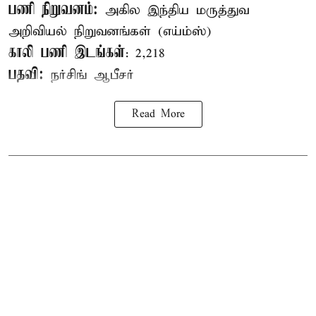
பணி நிறுவனம்:
அகில இந்திய மருத்துவ
அறிவியல் நிறுவனங்கள் (எய்ம்ஸ்)
காலி பணி இடங்கள்
: 2,218
பதவி:
நர்சிங் ஆபீசர்
Read More