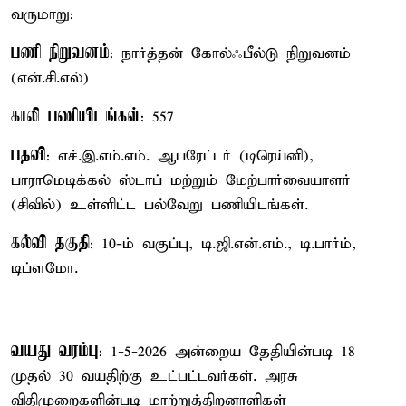
வருமாறு:
பணி நிறுவனம்
: நார்த்தன் கோல்ஃபீல்டு நிறுவனம்
(என்.சி.எல்)
காலி பணியிடங்கள்
: 557
பதவி
: எச்.இ.எம்.எம். ஆபரேட்டர் (டிரெய்னி),
பாராமெடிக்கல் ஸ்டாப் மற்றும் மேற்பார்வையாளர்
(சிவில்) உள்ளிட்ட பல்வேறு பணியிடங்கள்.
கல்வி தகுதி
: 10-ம் வகுப்பு, டி.ஜி.என்.எம்., டி.பார்ம்,
டிப்ளமோ.
வயது வரம்பு
: 1-5-2026 அன்றைய தேதியின்படி 18
முதல் 30 வயதிற்கு உட்பட்டவர்கள். அரசு
விதிமுறைகளின்படி மாற்றுத்திறனாளிகள்