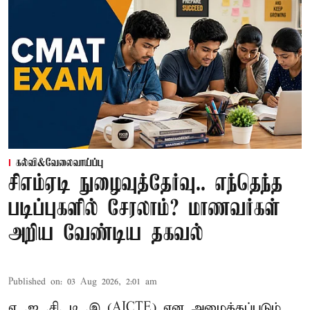
கல்வி&வேலைவாய்ப்பு
சிஎம்ஏடி நுழைவுத்தேர்வு.. எந்தெந்த
படிப்புகளில் சேரலாம்? மாணவர்கள்
அறிய வேண்டிய தகவல்
Published on
:
03 Aug 2026, 2:01 am
ஏ .ஐ .சி. டி .இ (AICTE) என அழைக்கப்படும்