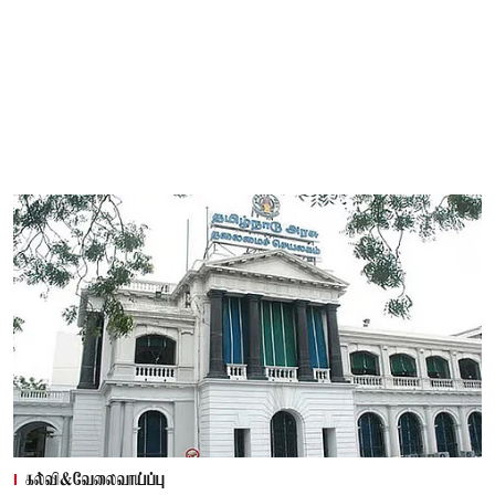
கல்வி&வேலைவாய்ப்பு