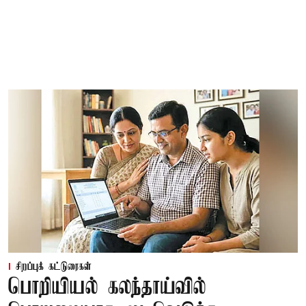
சிறப்புக் கட்டுரைகள்
பொறியியல் கலந்தாய்வில்