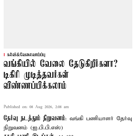
கல்வி&வேலைவாய்ப்பு
வங்கியில் வேலை தேடுகிறீர்களா?
டிகிரி முடித்தவர்கள்
விண்ணப்பிக்கலாம்
Published on
:
08 Aug 2026, 2:08 am
தேர்வு நடத்தும் நிறுவனம்
: வங்கி பணியாளர் தேர்வு
நிறுவனம் (ஐ.பி.பி.எஸ்)