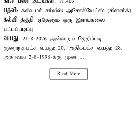
காலி பணி இடங்கள்
: 11,403
பதவி
: கஸ்டமர் சர்வீஸ் அசோசியேட்ஸ் (கிளார்க்)
கல்வி தகுதி
: ஏதேனும் ஒரு இளங்கலை
பட்டப்படிப்பு
வயது
: 21-8-2026 அன்றைய தேதிப்படி
குறைந்தபட்ச வயது: 20, அதிகபட்ச வயது: 28.
அதாவது 2-8-1998-க்கு முன் ...
Read More