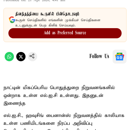
Published on
:
21 Apr 2026, 4:41 am
தினத்தந்தியை கூகுளில் பின்தொடரவும்
கூகுள் செய்திகளில் எங்களின் முக்கியச் செய்திகளை
உடனுக்குடன் பெற கிளிக் செய்யவும்.
Add as Preferred Source
Follow Us
நாட்டின் மிகப்பெரிய பொதுத்துறை நிறுவனங்களில்
ஒன்றாக உள்ள எல்.ஐ.சி உள்ளது. இதனுடன்
இணைந்த
எல்.ஐ.சி., ஹவுசிங் பைனான்ஸ் நிறுவனத்தில் காலியாக
உள்ள பணியிடங்களை நிரப்ப அறிவிப்பு