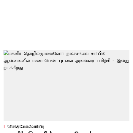
கல்வி&வேலைவாய்ப்பு