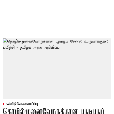
கல்வி&வேலைவாய்ப்பு
தொழில்முனைவோருக்கான யூடியூப்