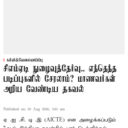
கல்வி&வேலைவாய்ப்பு
சிஎம்ஏடி நுழைவுத்தேர்வு.. எந்தெந்த
படிப்புகளில் சேரலாம்? மாணவர்கள்
அறிய வேண்டிய தகவல்
Published on
:
03 Aug 2026, 2:01 am
ஏ .ஐ .சி. டி .இ (AICTE) என அழைக்கப்படும்