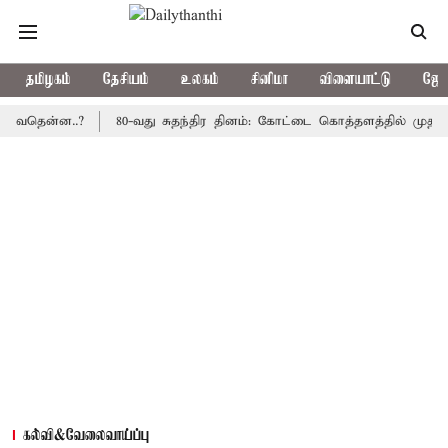
தமிழகம்
தேசியம்
உலகம்
சினிமா
விளையாட்டு
ஜோத
ன்ன..?
80-வது சுதந்திர தினம்: கோட்டை கொத்தளத்தில் முதல் முறைய
கல்வி&வேலைவாய்ப்பு