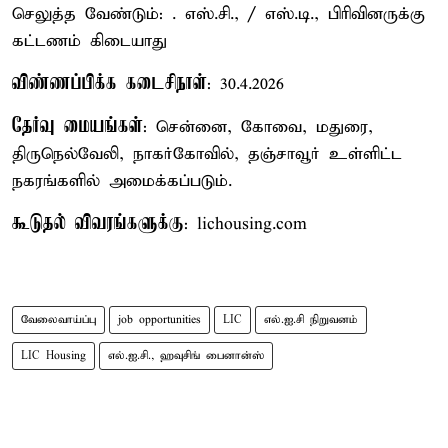
செலுத்த வேண்டும்: . எஸ்.சி., / எஸ்.டி., பிரிவினருக்கு
கட்டணம் கிடையாது
விண்ணப்பிக்க கடைசிநாள்
: 30.4.2026
தேர்வு மையங்கள்
: சென்னை, கோவை, மதுரை,
திருநெல்வேலி, நாகர்கோவில், தஞ்சாவூர் உள்ளிட்ட
நகரங்களில் அமைக்கப்படும்.
கூடுதல் விவரங்களுக்கு
: lichousing.com
வேலைவாய்ப்பு
job opportunities
LIC
எல்.ஐ.சி நிறுவனம்
LIC Housing
எல்.ஐ.சி., ஹவுசிங் பைனான்ஸ்