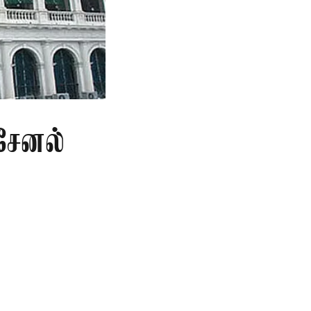
சேனல்