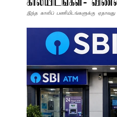
காலியிடங்கள்- விண்ண
இந்த காலிப் பணியிடங்களுக்கு ஏதாவது ஒ