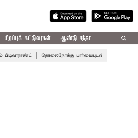
சிறப்புக் கட்டுரைகள்
ஆண்டு சந்தா
ராண்ட்
தொலைநோக்கு பார்வையுடன் கூடிய வேளாண் பட்ஜெட்: