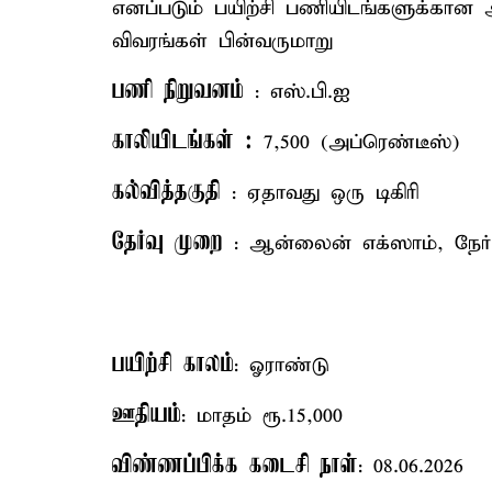
எனப்படும் பயிற்சி பணியிடங்களுக்கான அ
விவரங்கள் பின்வருமாறு
பணி நிறுவனம்
: எஸ்.பி.ஐ
காலியிடங்கள் :
7,500 (அப்ரெண்டீஸ்)
கல்வித்தகுதி
: ஏதாவது ஒரு டிகிரி
தேர்வு முறை
: ஆன்லைன் எக்ஸாம், நேர்ம
பயிற்சி காலம்
: ஓராண்டு
ஊதியம்
: மாதம் ரூ.15,000
விண்ணப்பிக்க கடைசி நாள்
: 08.06.2026