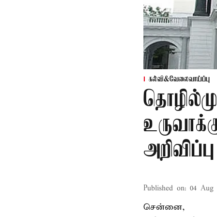
கல்வி&வேலைவாய்ப்பு
தொழில்ம
உருவாக்க
அறிவிப்பு
Published on
:
04 Aug 
சென்னை,