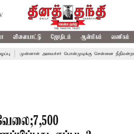
TV
மா
விளையாட்டு
ஜோதிடம்
ஆன்மிகம்
வணிகம்
முன்னாள் அமைச்சர் பொன்முடிக்கு சென்னை நீதிமன்றம் பிடிவா
 வேலை;7,500