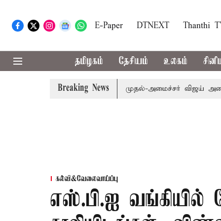
E-Paper
DTNEXT
Thanthi 
தமிழகம்
தேசியம்
உலகம்
சினி
Breaking News
எம்.பி.க்கள் கூட்டத்துக்கு முதல்-அமைச்சர் விஜய் அழைப்பு
கல்வி&வேலைவாய்ப்பு
எஸ்.பி.ஐ வங்கியில்