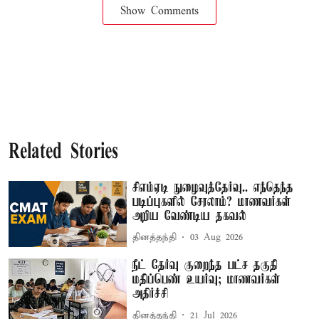
Show Comments
Related Stories
சிஎம்ஏடி நுழைவுத்தேர்வு.. எந்தெந்த
படிப்புகளில் சேரலாம்? மாணவர்கள்
அறிய வேண்டிய தகவல்
தினத்தந்தி
03 Aug 2026
நீட் தேர்வு குறைந்த பட்ச தகுதி
மதிப்பெண் உயர்வு; மாணவர்கள்
அதிர்ச்சி
தினத்தந்தி
21 Jul 2026