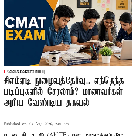
கல்வி&வேலைவாய்ப்பு
சிஎம்ஏடி நுழைவுத்தேர்வு.. எந்தெந்த
படிப்புகளில் சேரலாம்? மாணவர்கள்
அறிய வேண்டிய தகவல்
Published on
:
03 Aug 2026, 2:01 am
ஏ .ஐ .சி. டி .இ (AICTE) என அழைக்கப்படும்