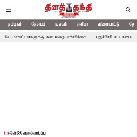
தமிழகம்
தேசியம்
உலகம்
சினிமா
விளையாட்டு
ஜோத
்டங்களுக்கு கன மழை எச்சரிக்கை
புதுச்சேரி சட்டசபையில் வரும் 2
கல்வி&வேலைவாய்ப்பு