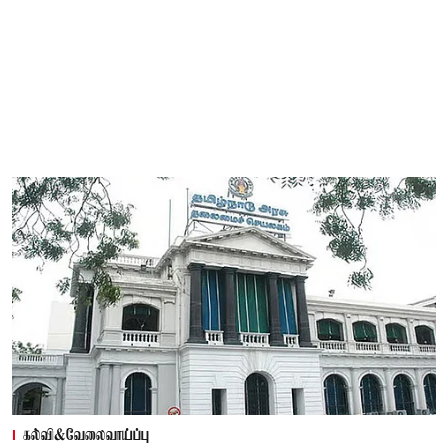
கல்வி&வேலைவாய்ப்பு