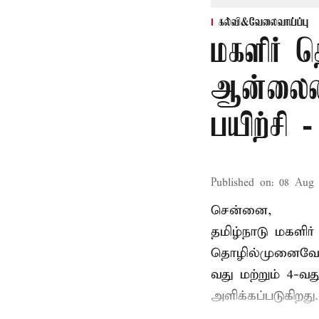
கல்வி&வேலைவாய்ப்பு
மகளிர் த
ஆன்லைன
பயிற்சி 
Published on
:
08 Aug 
சென்னை,
தமிழ்நாடு மகளிர
தொழில்முனைவோர்
வது மற்றும் 4-வ
அளிக்கப்படுகிறது.