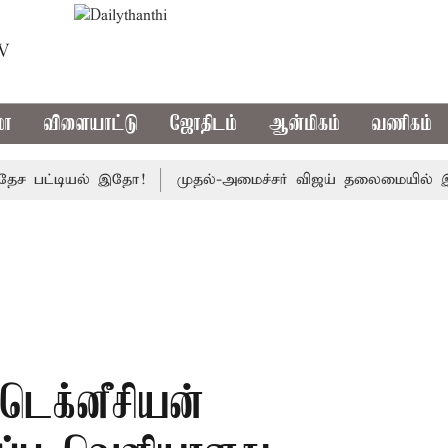
TV
மா
விளையாட்டு
ஜோதிடம்
ஆன்மிகம்
வணிகம்
ட்டியல் இதோ!
முதல்-அமைச்சர் விஜய் தலைமையில் இன்று எம்.பி
 டெக்னீசியன்