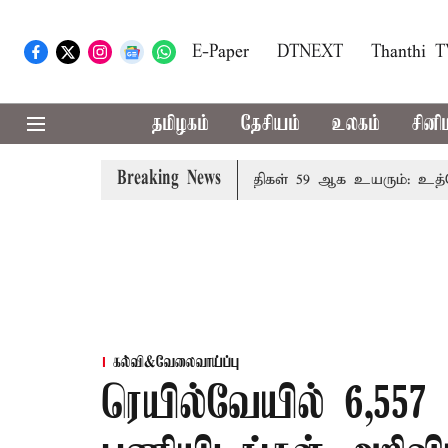
E-Paper
DTNEXT
Thanthi 
தமிழகம்
தேசியம்
உலகம்
சினி
Breaking News
தால் தமிழக மக்களவை தொகுதிகள் 59 ஆக உயரும்: உத்தேச ப
கல்வி&வேலைவாய்ப்பு
ரெயில்வேயில் 6,557