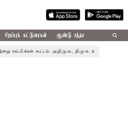
சிறப்புக் கட்டுரைகள்
ஆண்டு சந்தா
.க்கள் கூட்டம்: அ.தி.மு.க., தி.மு.க. உள்ளிட்ட எதிர்க்கட்சிகள்