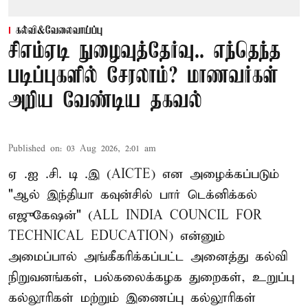
கல்வி&வேலைவாய்ப்பு
சிஎம்ஏடி நுழைவுத்தேர்வு.. எந்தெந்த
படிப்புகளில் சேரலாம்? மாணவர்கள்
அறிய வேண்டிய தகவல்
Published on
:
03 Aug 2026, 2:01 am
ஏ .ஐ .சி. டி .இ (AICTE) என அழைக்கப்படும்
"ஆல் இந்தியா கவுன்சில் பார் டெக்னிக்கல்
எஜுகேஷன்" (ALL INDIA COUNCIL FOR
TECHNICAL EDUCATION) என்னும்
அமைப்பால் அங்கீகரிக்கப்பட்ட அனைத்து கல்வி
நிறுவனங்கள், பல்கலைக்கழக துறைகள், உறுப்பு
கல்லூரிகள் மற்றும் இணைப்பு கல்லூரிகள்