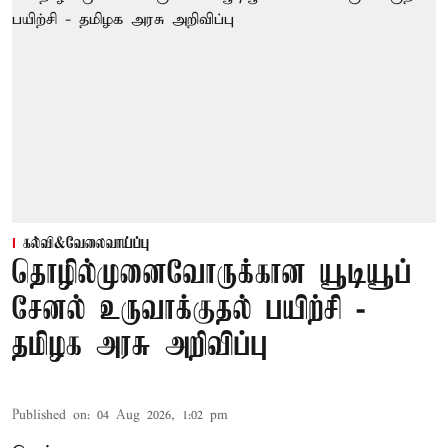
கல்வி&வேலைவாய்ப்பு
தொழில்முனைவோருக்கான யூடியூப்
சேனல் உருவாக்குதல் பயிற்சி -
தமிழக அரசு அறிவிப்பு
Published on
:
04 Aug 2026, 1:02 pm