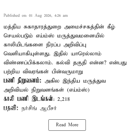
Published on
:
01 Aug 2026, 4:26 am
மத்திய சுகாதாரத்துறை அமைச்சகத்தின் கீழ்
செயல்படும் எய்ம்ஸ் மருத்துவமனையில்
காலியிடங்களை நிரப்ப அறிவிப்பு
வெளியாகியுள்ளது. இதில் யாரெல்லாம்
விண்ணப்பிக்கலாம். கல்வி தகுதி என்ன? என்பது
பற்றிய விவரங்கள் பின்வருமாறு
பணி நிறுவனம்:
அகில இந்திய மருத்துவ
அறிவியல் நிறுவனங்கள் (எய்ம்ஸ்)
காலி பணி இடங்கள்
: 2,218
பதவி:
நர்சிங் ஆபீசர்
Read More