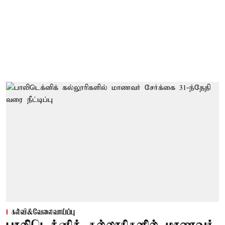
கல்வி&வேலைவாய்ப்பு