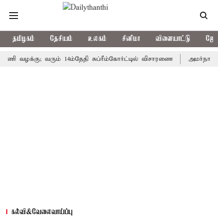
தமிழகம்
தேசியம்
உலகம்
சினிமா
விளையாட்டு
ஜோத
வழக்கு; வரும் 14ம்தேதி சுப்ரீம்கோர்ட்டில் விசாரணை
அமர்நாத் யாத்தி
கல்வி&வேலைவாய்ப்பு