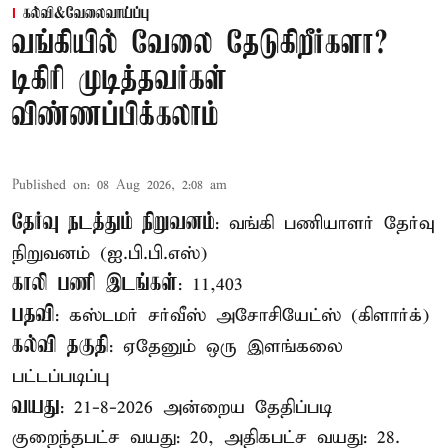
கல்வி&வேலைவாய்ப்பு
வங்கியில் வேலை தேடுகிறீர்களா?
டிகிரி முடித்தவர்கள்
விண்ணப்பிக்கலாம்
Published on
:
08 Aug 2026, 2:08 am
தேர்வு நடத்தும் நிறுவனம்
: வங்கி பணியாளர் தேர்வு
நிறுவனம் (ஐ.பி.பி.எஸ்)
காலி பணி இடங்கள்
: 11,403
பதவி
: கஸ்டமர் சர்வீஸ் அசோசியேட்ஸ் (கிளார்க்)
கல்வி தகுதி
: ஏதேனும் ஒரு இளங்கலை
பட்டப்படிப்பு
வயது
: 21-8-2026 அன்றைய தேதிப்படி
குறைந்தபட்ச வயது: 20, அதிகபட்ச வயது: 28.