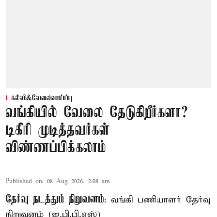
கல்வி&வேலைவாய்ப்பு
வங்கியில் வேலை தேடுகிறீர்களா?
டிகிரி முடித்தவர்கள்
விண்ணப்பிக்கலாம்
Published on
:
08 Aug 2026, 2:08 am
தேர்வு நடத்தும் நிறுவனம்
: வங்கி பணியாளர் தேர்வு
நிறுவனம் (ஐ.பி.பி.எஸ்)