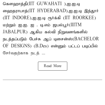
கௌஹாத்தி(IIT GUWAHATI ),ஐ.ஐ.டி
ஹைதராபாத்(IIT HYDERABAD),ஐ.ஐ.டி இந்தூர்
(IIT INDORE),ஐ.ஐ.டி ரூர்க்கி (IIT ROORKEE)
மற்றும் ஐ.ஐ. ஐ . டி.எம் ஜபல்பூர்(IIITM
JABALPUR) ஆகிய கல்வி நிறுவனங்களில்
நடத்தப்படும் பேச்சு ஆப் டிசைன்ஸ்(BACHELOR
OF DESIGNS) (B.Des) என்னும் பட்டப் படிப்பில்
சேர்வதற்காக நடத் ...
Read More