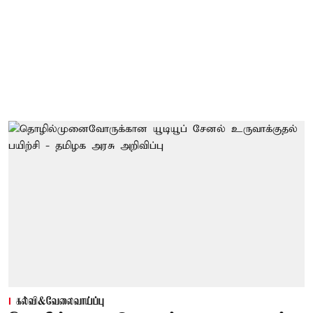
கல்வி&வேலைவாய்ப்பு