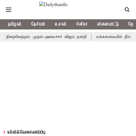
தமிழகம்
தேசியம்
உலகம்
சினிமா
விளையாட்டு
ஜோத
றைவேற்றம்: முதல்-அமைச்சர் விஜய் நன்றி
மக்களவையில் தீர்ப்பாய சீர்
கல்வி&வேலைவாய்ப்பு