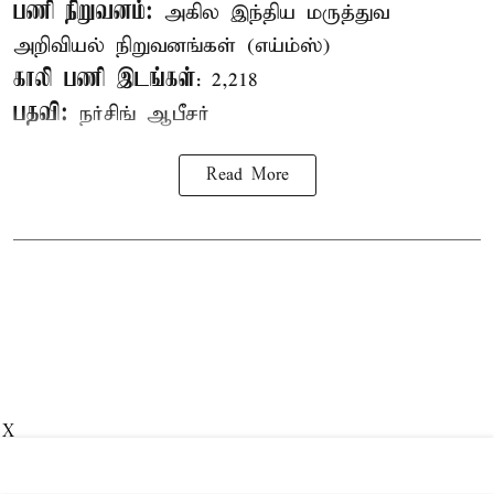
பணி நிறுவனம்:
அகில இந்திய மருத்துவ
அறிவியல் நிறுவனங்கள் (எய்ம்ஸ்)
காலி பணி இடங்கள்
: 2,218
பதவி:
நர்சிங் ஆபீசர்
Read More
X