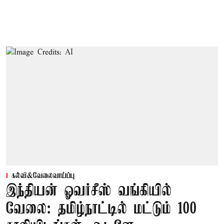
கல்வி&வேலைவாய்ப்பு
இந்தியன் ஓவர்சீஸ் வங்கியில்
வேலை: தமிழ்நாட்டில் மட்டும் 100