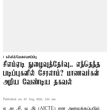
கல்வி&வேலைவாய்ப்பு
சிஎம்ஏடி நுழைவுத்தேர்வு.. எந்தெந்த
படிப்புகளில் சேரலாம்? மாணவர்கள்
அறிய வேண்டிய தகவல்
Published on
:
03 Aug 2026, 2:01 am
ஏ .ஐ .சி. டி .இ (AICTE) என அழைக்கப்படும்