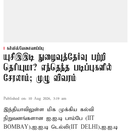
கல்வி&வேலைவாய்ப்பு
யுசிஇஇடி நுழைவுத்தேர்வு பற்றி
தெரியுமா? எந்தெந்த படிப்புகளில்
சேரலாம்; முழு விவரம்
Published on
:
10 Aug 2026, 3:19 am
இந்தியாவிலுள்ள மிக முக்கிய கல்வி
நிறுவனங்களான ஐ.ஐ.டி பாம்பே (IIT
BOMBAY),ஐ.ஐ.டி டெல்லி(IIT DELHI),ஐ.ஐ.டி