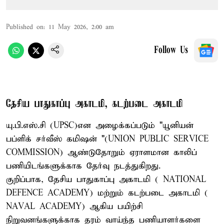
Published on
:
11 May 2026, 2:00 am
Follow Us
தேசிய பாதுகாப்பு அகாடமி, கடற்படை அகாடமி
யு.பி.எஸ்.சி (UPSC)என அழைக்கப்படும் "யூனியன்
பப்ளிக் சர்வீஸ் கமிஷன் "(UNION PUBLIC SERVICE
COMMISSION) ஆண்டுதோறும் ஏராளமான காலிப்
பணியிடங்களுக்காக தேர்வு நடத்துகிறது.
குறிப்பாக, தேசிய பாதுகாப்பு அகாடமி ( NATIONAL
DEFENCE ACADEMY) மற்றும் கடற்படை அகாடமி (
NAVAL ACADEMY) ஆகிய பயிற்சி
நிறுவனங்களுக்காக தரம் வாய்ந்த பணியாளர்களை