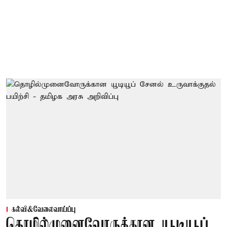
கல்வி&வேலைவாய்ப்பு
தொழில்முனைவோருக்கான யூடியூப்