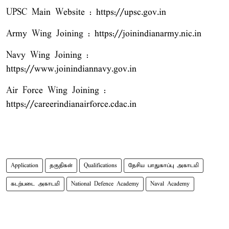
UPSC Main Website : https://upsc.gov.in
Army Wing Joining : https://joinindianarmy.nic.in
Navy Wing Joining :
https://www.joinindiannavy.gov.in
Air Force Wing Joining :
https://careerindianairforce.cdac.in
Application
தகுதிகள்
Qualifications
தேசிய பாதுகாப்பு அகாடமி
கடற்படை அகாடமி
National Defence Academy
Naval Academy