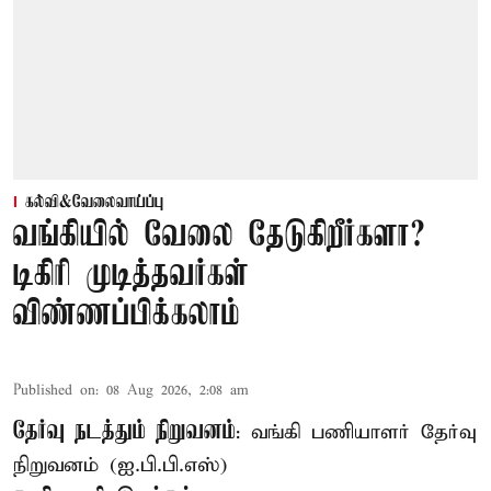
கல்வி&வேலைவாய்ப்பு
வங்கியில் வேலை தேடுகிறீர்களா?
டிகிரி முடித்தவர்கள்
விண்ணப்பிக்கலாம்
Published on
:
08 Aug 2026, 2:08 am
தேர்வு நடத்தும் நிறுவனம்
: வங்கி பணியாளர் தேர்வு
நிறுவனம் (ஐ.பி.பி.எஸ்)