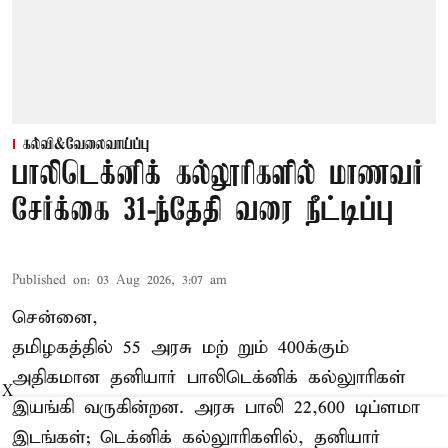
கல்வி&வேலைவாய்ப்பு
பாலிடெக்னிக் கல்லூரிகளில் மாணவர்
சேர்க்கை 31-ந்தேதி வரை நீட்டிப்பு
Published on
:
03 Aug 2026, 3:07 am
சென்னை,
தமிழகத்தில் 55 அரசு மற் றும் 400க்கும்
அதிகமான தனியார் பாலிடெக்னிக் கல்லுாரிகள்
X
இயங்கி வருகின்றன. அரசு பாலி 22,600 டிப்ளமா
இடங்கள்; டெக்னிக் கல்லுாரிகளில், தனியார்