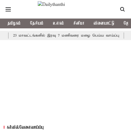
தமிழகம்
தேசியம்
உலகம்
சினிமா
விளையாட்டு
ஜோத
23 மாவட்டங்களில் இரவு 7 மணிவரை மழை பெய்ய வாய்ப்பு
கொரிய பே
கல்வி&வேலைவாய்ப்பு