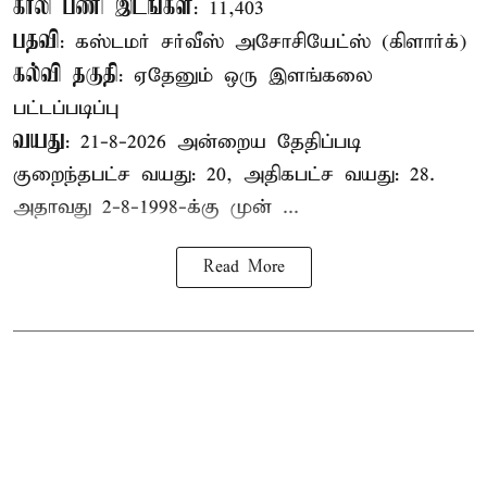
காலி பணி இடங்கள்
: 11,403
பதவி
: கஸ்டமர் சர்வீஸ் அசோசியேட்ஸ் (கிளார்க்)
கல்வி தகுதி
: ஏதேனும் ஒரு இளங்கலை
பட்டப்படிப்பு
வயது
: 21-8-2026 அன்றைய தேதிப்படி
குறைந்தபட்ச வயது: 20, அதிகபட்ச வயது: 28.
அதாவது 2-8-1998-க்கு முன் ...
Read More