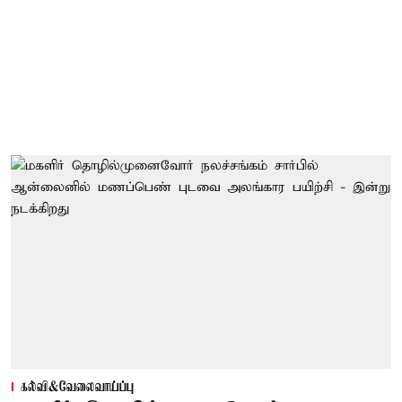
கல்வி&வேலைவாய்ப்பு