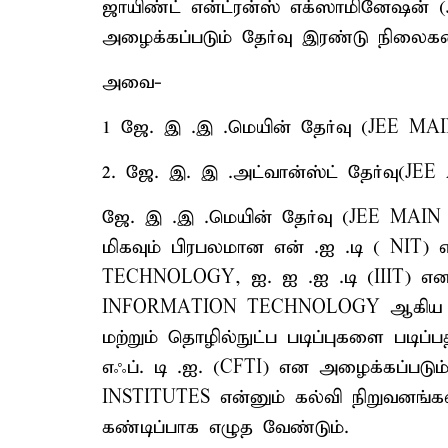
ஜாயிண்ட் என்ட்ரன்ஸ் எக்ஸாமினேஷன
அழைக்கப்படும் தேர்வு இரண்டு நிலை
அவை-
1 ஜே. இ .இ .மெயின் தேர்வு (JEE M
2. ஜே. இ. இ .அட்வான்ஸ்ட் தேர்வு(
ஜே. இ .இ .மெயின் தேர்வு (JEE MAI
மிகவும் பிரபலமான என் .ஐ .டி ( NIT
TECHNOLOGY, ஐ. ஐ .ஐ .டி (IIIT) என
INFORMATION TECHNOLOGY ஆகிய கல்
மற்றும் தொழில்நுட்ப படிப்புகளை படிப்பத
எஃப். டி .ஐ. (CFTI) என அழைக்கப்
INSTITUTES என்னும் கல்வி நிறுவனங்களில
கண்டிப்பாக எழுத வேண்டும்.