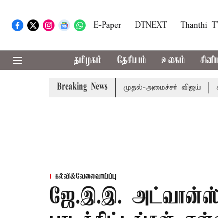
E-Paper
DTNEXT
Thanthi 
தமிழகம்
தேசியம்
உலகம்
சினி
Breaking News
 தொகுதி மறுவரையறை பாதிக்கும்: முதல்-அமைச்சர் விஜய்
கரூர்
கல்வி&வேலைவாய்ப்பு
ஜே.இ.இ. அட்வான்ஸ்ட