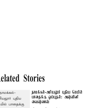
elated Stories
நாமக்கல்-அரியலூர் புதிய ரெயில்
பாதைக்கு ஒப்புதல்: அஷ்வினி
வைஷ்ணவ்