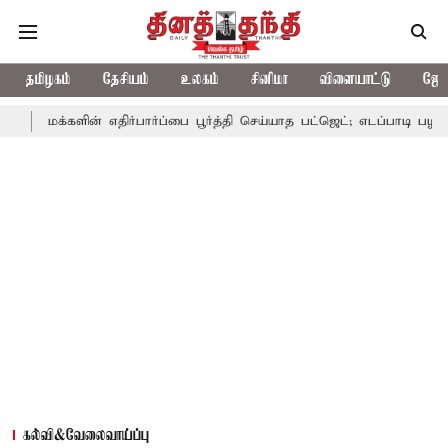
தமிழகம்
தேசியம்
உலகம்
சினிமா
விளையாட்டு
ஜோத
க்களின் எதிர்பார்ப்பை பூர்த்தி செய்யாத பட்ஜெட்; எடப்பாடி பழனிசாமி
கல்வி&வேலைவாய்ப்பு