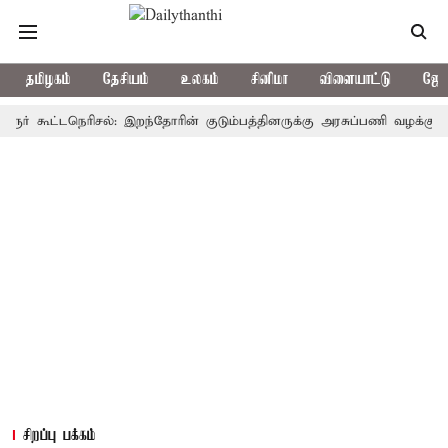
தமிழகம்
தேசியம்
உலகம்
சினிமா
விளையாட்டு
ஜோத
கூட்டநெரிசல்: இறந்தோரின் குடும்பத்தினருக்கு அரசுப்பணி வழக்கு; வரும் 1
சிறப்பு பக்கம்