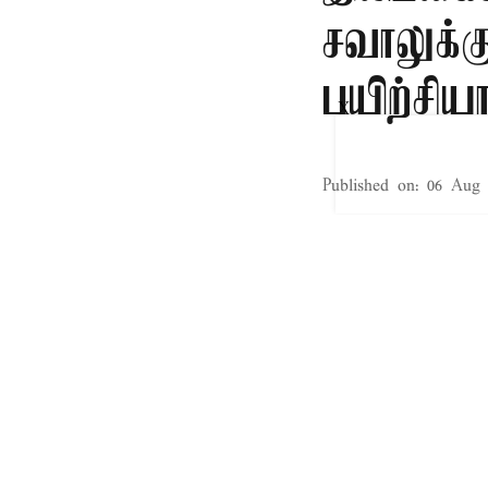
சவாலுக்க
பயிற்சியா
X
Published on
:
06 Aug 
15-ந்தேதி தொடங
தயாராக இருப்போம
விடுத்துள்ளார்.