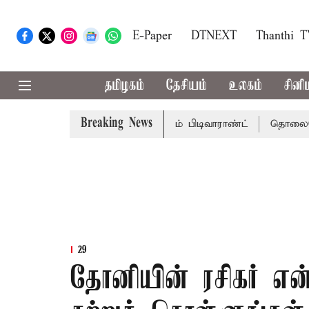
E-Paper
DTNEXT
Thanthi 
தமிழகம்
தேசியம்
உலகம்
சினி
Breaking News
்முடிக்கு சென்னை நீதிமன்றம் பிடிவாராண்ட்
தொலைநோக்கு ப
29
தோனியின் ரசிகர் என