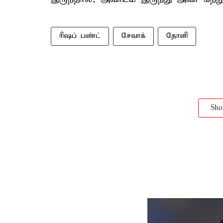
ரிஷப் பண்ட்
சேவாக்
தோனி
Sh