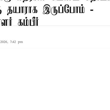
ு தயாராக இருப்போம் -
ளர் கம்பீர்
2026, 7:42 pm
்கும் இலங்கைக்கு எதிரான டெஸ்ட் தொடரில் சவால
் என வீரர்களுக்கு இந்திய பயிற்சியாளர் கம்பீர் 
Read More