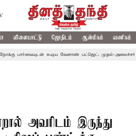
TV
மா
விளையாட்டு
ஜோதிடம்
ஆன்மிகம்
வணிகம்
ார்வையுடன் கூடிய வேளாண் பட்ஜெட்: முதல்-அமைச்சர் விஜய்
்றால் அவரிடம் இருந்து