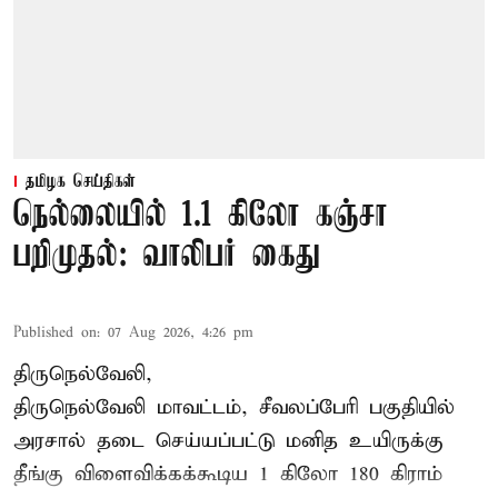
தமிழக செய்திகள்
நெல்லையில் 1.1 கிலோ கஞ்சா
பறிமுதல்: வாலிபர் கைது
Published on
:
07 Aug 2026, 4:26 pm
திருநெல்வேலி,
திருநெல்வேலி
மாவட்டம், சீவலப்பேரி பகுதியில்
அரசால் தடை செய்யப்பட்டு மனித உயிருக்கு
தீங்கு விளைவிக்கக்கூடிய 1 கிலோ 180 கிராம்