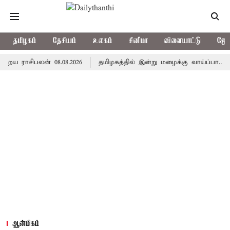
தமிழகம்
தேசியம்
உலகம்
சினிமா
விளையாட்டு
ஜோத
சிபலன் 08.08.2026
தமிழகத்தில் இன்று மழைக்கு வாய்ப்பா..? வானி
ஆன்மிகம்