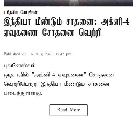
தேசிய செய்திகள்
இந்தியா மீண்டும் சாதனை: அக்னி-4
ஏவுகணை சோதனை வெற்றி
Published on
:
07 Aug 2026, 12:47 pm
புவனேஸ்வர்,
ஒடிசாவில் "அக்னி-4 ஏவுகணை" சோதனை
வெற்றிபெற்று இந்தியா மீண்டும் சாதனை
படைத்துள்ளது.
Read More