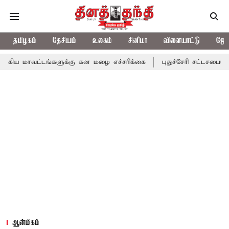
தமிழகம்
தேசியம்
உலகம்
சினிமா
விளையாட்டு
ஜோத
டங்களுக்கு கன மழை எச்சரிக்கை
புதுச்சேரி சட்டசபையில் வரும் 24ம
ஆன்மிகம்