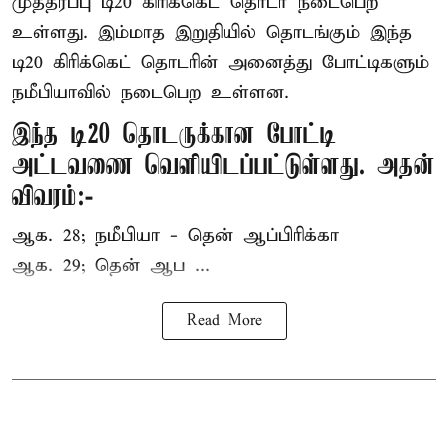
முத்தரப்பு
டி20 கிரிக்கெட்
தொடர் நடைபெற
உள்ளது. இம்மாத இறுதியில் தொடங்கும் இந்த
டி20 கிரிக்கெட் தொடரின் அனைத்து போட்டிகளும்
நமீபியாவில் நடைபெற உள்ளன.
இந்த டி20 தொடருக்கான போட்டி
அட்டவணை வெளியிடப்பட்டுள்ளது. அதன்
விவரம்:-
ஆக. 28; நமீபியா - தென் ஆப்பிரிக்கா
ஆக. 29; தென் ஆப ...
Read More