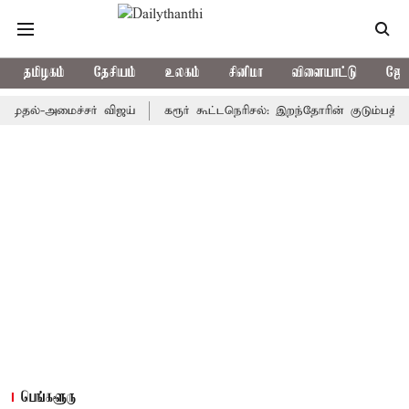
தமிழகம்
தேசியம்
உலகம்
சினிமா
விளையாட்டு
ஜோத
-அமைச்சர் விஜய்
கரூர் கூட்டநெரிசல்: இறந்தோரின் குடும்பத்தினருக்க
பெங்களூரு