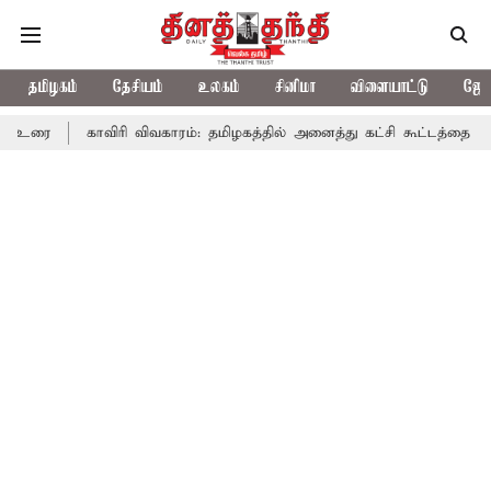
தமிழகம்
தேசியம்
உலகம்
சினிமா
விளையாட்டு
ஜோத
ய் உரை
காவிரி விவகாரம்: தமிழகத்தில் அனைத்து கட்சி கூட்டத்தை ந