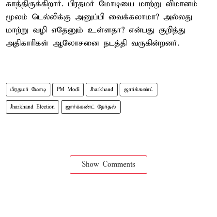
காத்திருக்கிறார். பிரதமர் மோடியை மாற்று விமானம்
மூலம் டெல்லிக்கு அனுப்பி வைக்கலாமா? அல்லது
மாற்று வழி எதேனும் உள்ளதா? என்பது குறித்து
அதிகாரிகள் ஆலோசனை நடத்தி வருகின்றனர்.
பிரதமர் மோடி
PM Modi
Jharkhand
ஜார்க்கண்ட்
Jharkhand Election
ஜார்க்கண்ட் தேர்தல்
Show Comments