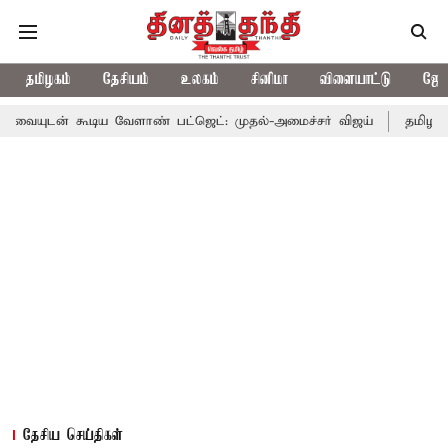
தமிழகம்
தேசியம்
உலகம்
சினிமா
விளையாட்டு
ஜோத
டிய வேளாண் பட்ஜெட்: முதல்-அமைச்சர் விஜய்
தமிழக அரசியலில் பர
தேசிய செய்திகள்