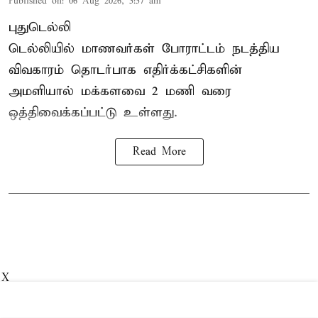
Published on
:
06 Aug 2026, 5:57 am
புதுடெல்லி
டெல்லியில் மாணவர்கள் போராட்டம் நடத்திய
விவகாரம் தொடர்பாக எதிர்க்கட்சிகளின்
அமளியால்
மக்களவை
2 மணி வரை
ஒத்திவைக்கப்பட்டு உள்ளது.
Read More
X