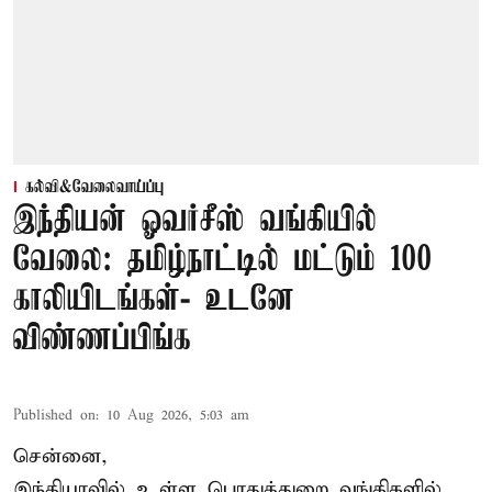
கல்வி&வேலைவாய்ப்பு
இந்தியன் ஓவர்சீஸ் வங்கியில்
வேலை: தமிழ்நாட்டில் மட்டும் 100
காலியிடங்கள்- உடனே
விண்ணப்பிங்க
Published on
:
10 Aug 2026, 5:03 am
சென்னை,
இந்தியாவில் உள்ள பொதுத்துறை
வங்கி
களில்