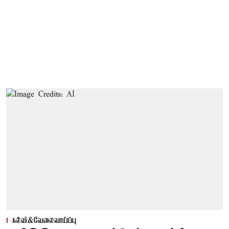
கல்வி&வேலைவாய்ப்பு