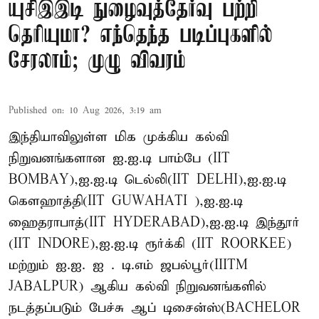
யுசிஇஇடி நுழைவுத்தேர்வு பற்றி
தெரியுமா? எந்தெந்த படிப்புகளில்
சேரலாம்; முழு விவரம்
Published on
:
10 Aug 2026, 3:19 am
இந்தியாவிலுள்ள மிக முக்கிய கல்வி
நிறுவனங்களான ஐ.ஐ.டி பாம்பே (IIT
BOMBAY),ஐ.ஐ.டி டெல்லி(IIT DELHI),ஐ.ஐ.டி
கௌஹாத்தி(IIT GUWAHATI ),ஐ.ஐ.டி
ஹைதராபாத்(IIT HYDERABAD),ஐ.ஐ.டி இந்தூர்
(IIT INDORE),ஐ.ஐ.டி ரூர்க்கி (IIT ROORKEE)
மற்றும் ஐ.ஐ. ஐ . டி.எம் ஜபல்பூர்(IIITM
JABALPUR) ஆகிய கல்வி நிறுவனங்களில்
நடத்தப்படும் பேச்சு ஆப் டிசைன்ஸ்(BACHELOR