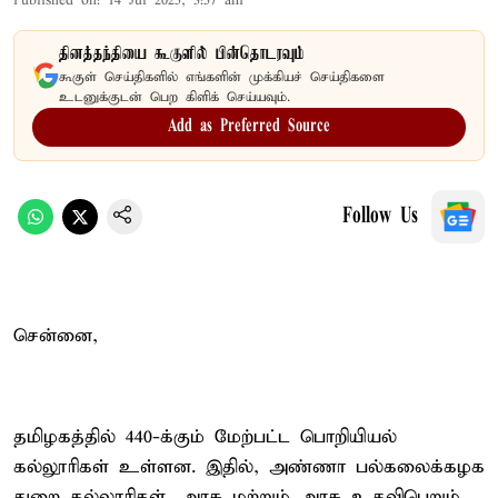
Published on
:
14 Jul 2025, 3:57 am
தினத்தந்தியை கூகுளில் பின்தொடரவும்
கூகுள் செய்திகளில் எங்களின் முக்கியச் செய்திகளை
உடனுக்குடன் பெற கிளிக் செய்யவும்.
Add as Preferred Source
Follow Us
சென்னை,
தமிழகத்தில் 440-க்கும் மேற்பட்ட பொறியியல்
கல்லூரிகள் உள்ளன. இதில், அண்ணா பல்கலைக்கழக
துறை கல்லூரிகள், அரசு மற்றும் அரசு உதவிபெறும்