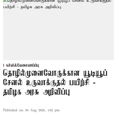
கல்வி&வேலைவாய்ப்பு
தொழில்முனைவோருக்கான யூடியூப்
சேனல் உருவாக்குதல் பயிற்சி -
தமிழக அரசு அறிவிப்பு
Published on
:
04 Aug 2026, 1:02 pm