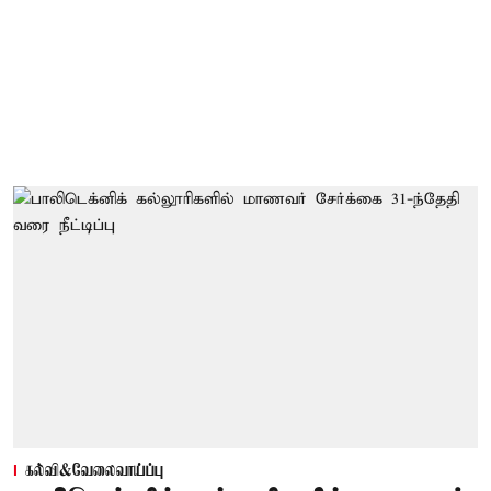
கல்வி&வேலைவாய்ப்பு