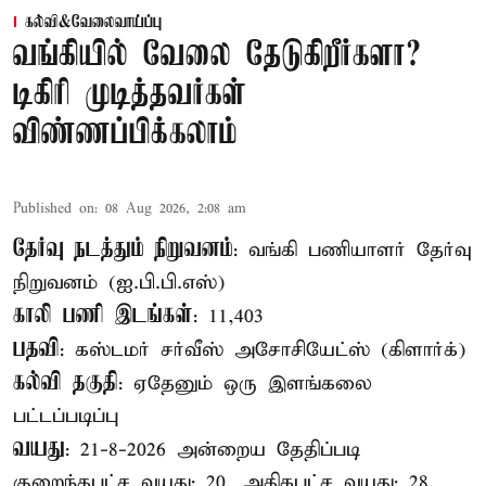
கல்வி&வேலைவாய்ப்பு
வங்கியில் வேலை தேடுகிறீர்களா?
டிகிரி முடித்தவர்கள்
விண்ணப்பிக்கலாம்
Published on
:
08 Aug 2026, 2:08 am
தேர்வு நடத்தும் நிறுவனம்
: வங்கி பணியாளர் தேர்வு
நிறுவனம் (ஐ.பி.பி.எஸ்)
காலி பணி இடங்கள்
: 11,403
பதவி
: கஸ்டமர் சர்வீஸ் அசோசியேட்ஸ் (கிளார்க்)
கல்வி தகுதி
: ஏதேனும் ஒரு இளங்கலை
பட்டப்படிப்பு
வயது
: 21-8-2026 அன்றைய தேதிப்படி
குறைந்தபட்ச வயது: 20, அதிகபட்ச வயது: 28.