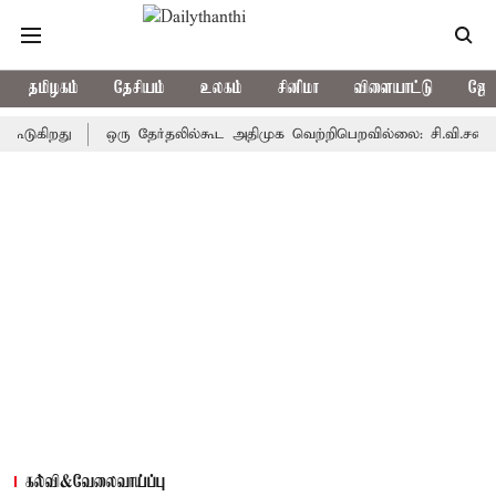
தமிழகம்
தேசியம்
உலகம்
சினிமா
விளையாட்டு
ஜோத
றது
ஒரு தேர்தலில்கூட அதிமுக வெற்றிபெறவில்லை: சி.வி.சண்முகம்
கல்வி&வேலைவாய்ப்பு