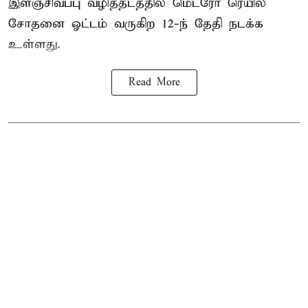
இளஞ்சிவப்பு வழித்தடத்தில் மெட்ரோ ரெயில்
சோதனை ஓட்டம் வருகிற 12-ந் தேதி நடக்க
உள்ளது.
Read More