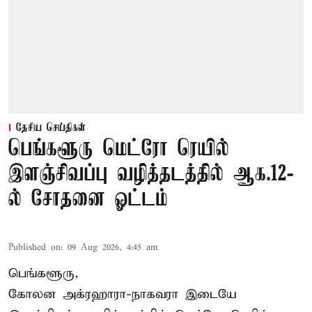
தேசிய செய்திகள்
பெங்களூரு மெட்ரோ ரெயில்
இளஞ்சிவப்பு வழித்தடத்தில் ஆக.12-
ல் சோதனை ஓட்டம்
Published on
:
09 Aug 2026, 4:45 am
பெங்களூரு,
கோலன அக்ரஹாரா-நாகவரா இடையே