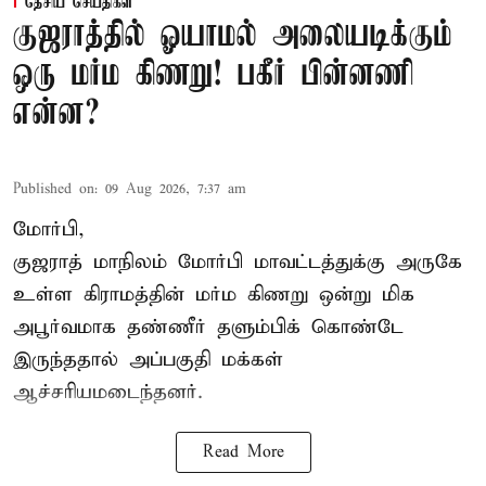
தேசிய செய்திகள்
குஜராத்தில் ஓயாமல் அலையடிக்கும்
ஒரு மர்ம கிணறு! பகீர் பின்னணி
என்ன?
Published on
:
09 Aug 2026, 7:37 am
மோர்பி,
குஜராத் மாநிலம் மோர்பி மாவட்டத்துக்கு அருகே
உள்ள கிராமத்தின் மர்ம கிணறு ஒன்று மிக
அபூர்வமாக தண்ணீர் தளும்பிக் கொண்டே
இருந்ததால் அப்பகுதி மக்கள்
ஆச்சரியமடைந்தனர்.
Read More