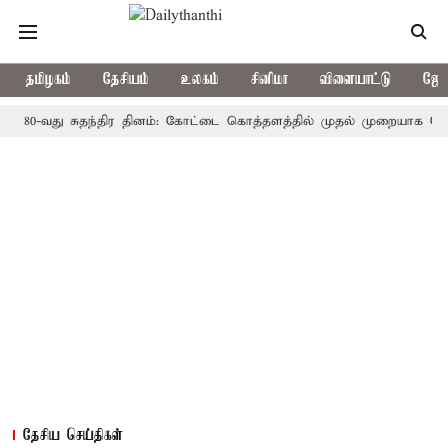
தமிழகம்
தேசியம்
உலகம்
சினிமா
விளையாட்டு
ஜோத
வது சுதந்திர தினம்: கோட்டை கொத்தளத்தில் முதல் முறையாக தேசிய கொடி
தேசிய செய்திகள்