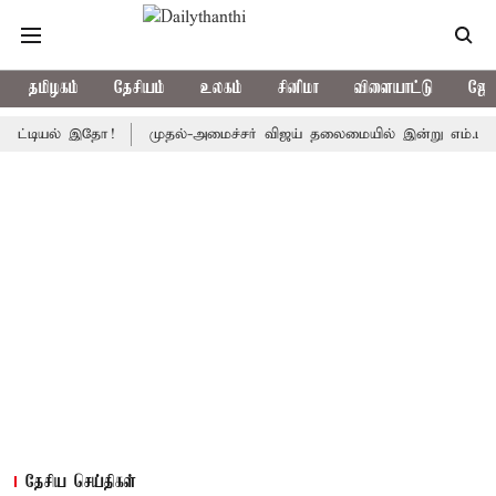
தமிழகம்
தேசியம்
உலகம்
சினிமா
விளையாட்டு
ஜோத
யல் இதோ!
முதல்-அமைச்சர் விஜய் தலைமையில் இன்று எம்.பி.க்கள் கூட்டம
தேசிய செய்திகள்