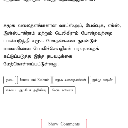
சமூக வலைதளங்களான வாட்ஸ்அப், பேஸ்புக், எக்ஸ்,
இன்ஸ்டாகிராம் மற்றும் டெலிகிராம் போன்றவற்றை
பயன்படுத்தி சமூக மோதல்களை தூண்டும்
வகையிலான போலிச்செய்திகள் பரவுவதைக்
கட்டுப்படுத்த இந்த நடவடிக்கை
மேற்கொள்ளப்பட்டுள்ளது.
தடை
Jammu and Kashmir
சமூக வலைதளங்கள்
ஜம்மு கஷ்மீர்
மாவட்ட ஆட்சியர் அறிவிப்பு
Social activists
Show Comments