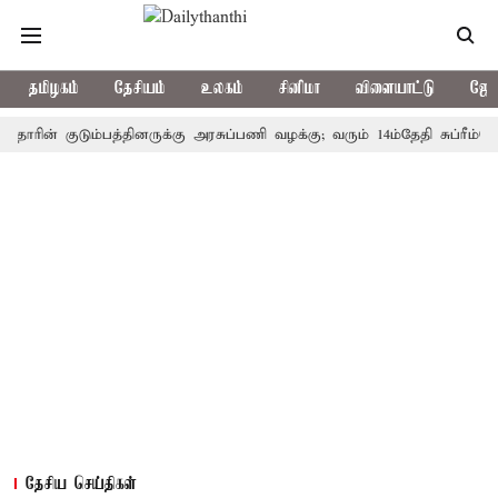
தமிழகம்
தேசியம்
உலகம்
சினிமா
விளையாட்டு
ஜோத
் குடும்பத்தினருக்கு அரசுப்பணி வழக்கு; வரும் 14ம்தேதி சுப்ரீம்கோர்ட்ட
தேசிய செய்திகள்