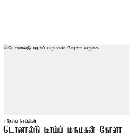
தேசிய செய்திகள்
டொனால்டு டிரம்ப் மருமகன் கேரளா