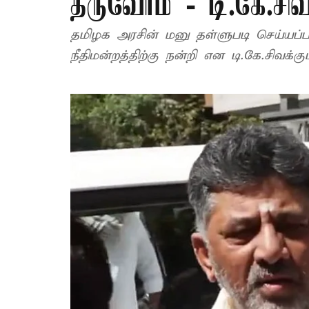
தீருவோம் - டி.கே.சிவ
தமிழக அரசின் மனு தள்ளுபடி செய்யப்பட
நீதிமன்றத்திற்கு நன்றி என டி.கே.சிவக்கும