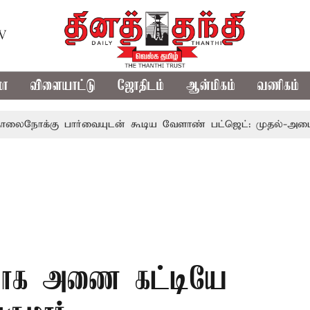
TV
மா
விளையாட்டு
ஜோதிடம்
ஆன்மிகம்
வணிகம்
ு பார்வையுடன் கூடிய வேளாண் பட்ஜெட்: முதல்-அமைச்சர் வி
சயமாக அணை கட்டியே