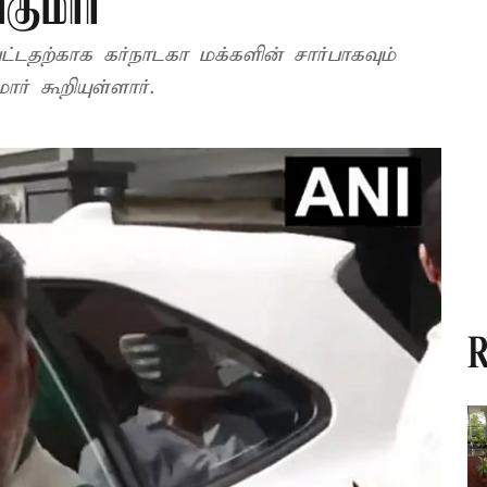
குமார்
்டதற்காக கர்நாடகா மக்களின் சார்பாகவும்
ார் கூறியுள்ளார்.
R