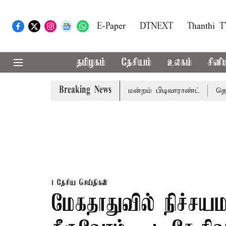
E-Paper
DTNEXT
Thanthi 
தமிழகம்
தேசியம்
உலகம்
சினி
Breaking News
ொன்முடிக்கு சென்னை நீதிமன்றம் பிடிவாராண்ட்
தொலைநோக்க
தேசிய செய்திகள்
மேகதாதுவில் நிச்