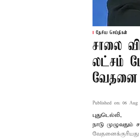
தேசிய செய்திகள்
சாலை வி
லட்சம் பே
வேதனை
Published on
:
06 Aug 
புதுடெல்லி,
நாடு முழுவதும் 
வேதனைக்குரியத