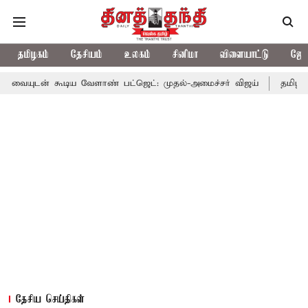
தமிழகம்
தேசியம்
உலகம்
சினிமா
விளையாட்டு
ஜோத
டிய வேளாண் பட்ஜெட்: முதல்-அமைச்சர் விஜய்
தமிழக அரசியலில் பர
தேசிய செய்திகள்