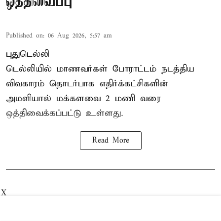
ஒத்திவைப்பு
Published on
:
06 Aug 2026, 5:57 am
புதுடெல்லி
டெல்லியில் மாணவர்கள் போராட்டம் நடத்திய
விவகாரம் தொடர்பாக எதிர்க்கட்சிகளின்
அமளியால்
மக்களவை
2 மணி வரை
ஒத்திவைக்கப்பட்டு உள்ளது.
Read More
X