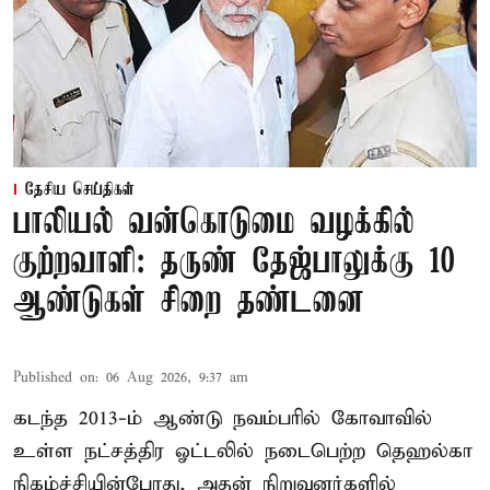
தேசிய செய்திகள்
பாலியல் வன்கொடுமை வழக்கில்
குற்றவாளி: தருண் தேஜ்பாலுக்கு 10
ஆண்டுகள் சிறை தண்டனை
Published on
:
06 Aug 2026, 9:37 am
கடந்த 2013-ம் ஆண்டு நவம்பரில் கோவாவில்
உள்ள நட்சத்திர ஓட்டலில் நடைபெற்ற தெஹல்கா
நிகழ்ச்சியின்போது, அதன் நிறுவனர்களில்