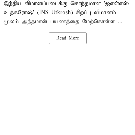
இந்திய விமானப்படைக்கு சொந்தமான 'ஐஎன்எஸ்
உத்கரோஷ்' (INS Utkrosh) சிறப்பு விமானம்
மூலம் அந்தமான் பயணத்தை மேற்கொள்ள ...
Read More