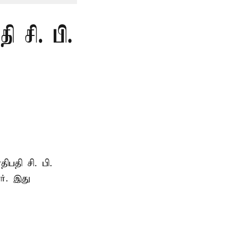
 சி. பி.
ாதிபதி
சி. பி.
ர். இது