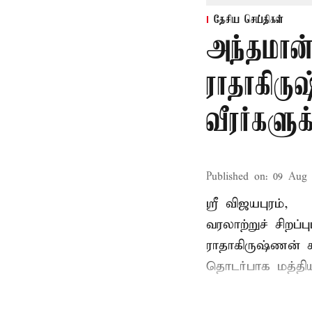
தேசிய செய்திகள்
அந்தமான
ராதாகிரு
வீரர்களு
Published on
:
09 Aug 
ஸ்ரீ விஜயபுரம்,
வரலாற்றுச் சிறப
ராதாகிருஷ்ணன்
ச
தொடர்பாக மத்திய 