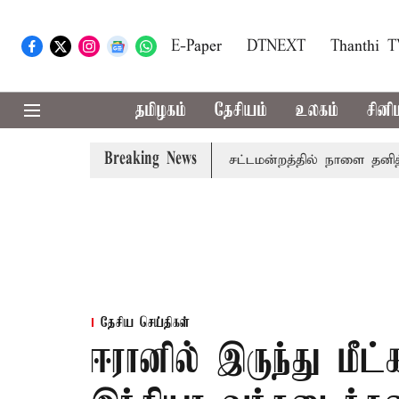
E-Paper
DTNEXT
Thanthi 
தமிழகம்
தேசியம்
உலகம்
சினி
Breaking News
 முதலில் தமிழ்த்தாய் வாழ்த்து: சட்டமன்றத்தில் நாளை தனித்தீர்ம
தேசிய செய்திகள்
ஈரானில் இருந்து மீட