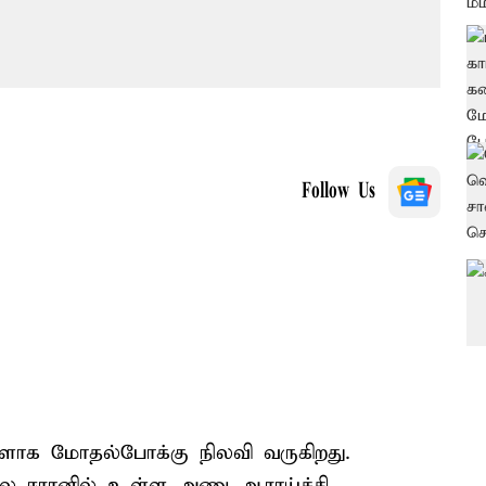
Follow Us
ாக மோதல்போக்கு நிலவி வருகிறது.
லை ஈரானில் உள்ள அணு ஆராய்ச்சி