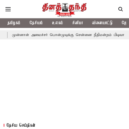
தமிழகம்
தேசியம்
உலகம்
சினிமா
விளையாட்டு
ஜோத
னாள் அமைச்சர் பொன்முடிக்கு சென்னை நீதிமன்றம் பிடிவாராண்ட்
தொ
தேசிய செய்திகள்