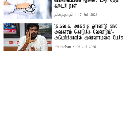
விண்ணப்பிக்க ஜூலை 23-ந் தேதி
கடைசி நாள்
தினத்தந்தி
17 Jul 2026
‘த.வெ.க. அரசுக்கு ஓராண்டு கால
அவகாசம் கொடுக்க வேண்டும்’-
அமெரிக்காவில் அண்ணாமலை பேச்சு
Pradeeban
06 Jul 2026