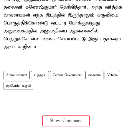
தலைவர் கணேஷ்குமார் தெரிவித்தார். அந்த வர்த்தக
வாகனங்கள் எந்த இடத்தில் இருந்தாலும் கருவியை
பொருத்திக்கொண்டு வட்டார போக்குவரத்து
அலுவலகத்தில் அனுமதியை ஆன்லைனில்
பெற்றுக்கொள்ள வகை செய்யப்பட்டு இருப்பதாகவும்
அவர் கூறினார்.
Announcement
உத்தரவு
Central Government
வாகனம்
Vehicle
ஜி.பி.எஸ். கருவி
Show Comments