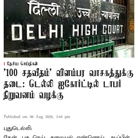
தேசிய செய்திகள்
'100 சதவீதம்' விளம்பர வாசகத்துக்கு
தடை: டெல்லி ஐகோர்ட்டில் டாபர்
நிறுவனம் வழக்கு
Published on
:
06 Aug 2026, 3:44 pm
புதுடெல்லி:
தேன், பசு நெய், சமையல் எண்ணெய், ஆப்பிள்