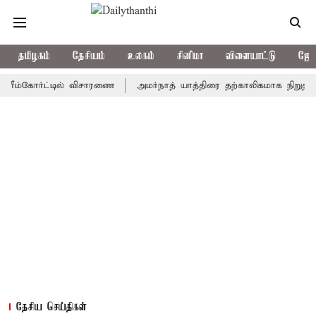
தமிழகம்
தேசியம்
உலகம்
சினிமா
விளையாட்டு
ஜோத
கோர்ட்டில் விசாரணை
அமர்நாத் யாத்திரை தற்காலிகமாக நிறுத்தம்
இ
தேசிய செய்திகள்