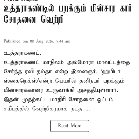
உத்தராகண்டில் பறக்கும் மின்சார கார்
சோதனை வெற்றி
Published on
:
08 Aug 2026, 9:44 am
உத்தராகண்ட்,
உத்தராகண்ட் மாநிலம் அல்மோரா மாவட்டத்தை
சேர்ந்த ரவி தம்தா என்ற இளைஞர், ‘ஹபிடா
ஸ்கைநெக்ஸ்’என்ற பெயரில் தனிநபர்
பறக்கும்
மின்சாரக்காரை
உருவாக்கி அசத்தியுள்ளார்.
இதன் முதற்கட்ட மாதிரி சோதனை ஓட்டம்
சமீபத்தில் வெற்றிகரமாக நடத ...
Read More