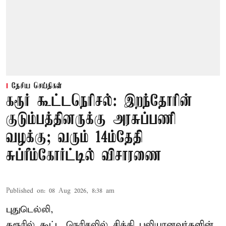
தேசிய செய்திகள்
கரூர் கூட்டநெரிசல்: இறந்தோரின்
குடும்பத்தினருக்கு அரசுப்பணி
வழக்கு; வரும் 14ம்தேதி
சுப்ரீம்கோர்ட்டில் விசாரணை
Published on
:
08 Aug 2026, 8:38 am
புதுடெல்லி,
கரூரில் கூட்ட நெரிசலில் சிக்கி பலியானவர்களின்