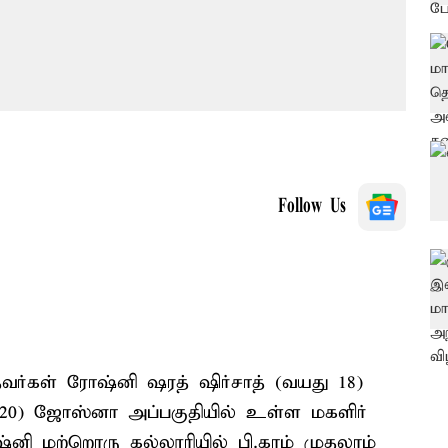
Follow Us
தவர்கள் ரோஷ்னி ஷரத் ஷிர்சாத் (வயது 18)
ு 20) ஜோஸ்னா அப்பகுதியில் உள்ள மகளிர்
ஷ்னி மற்றொரு கல்லூரியில் பி.காம் முதலாம்