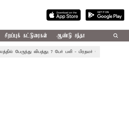
சிறப்புக் கட்டுரைகள்
ஆண்டு சந்தா
் பேருந்து விபத்து; 7 பேர் பலி - பிரதமர் மோடி இரங்கல்
தொ