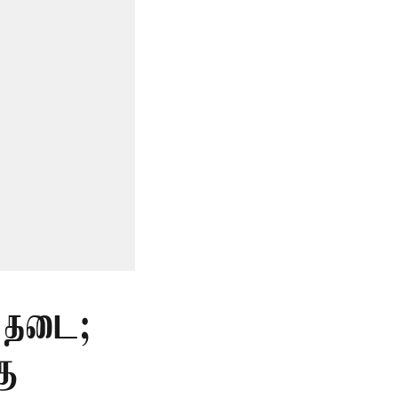
் தடை;
கு