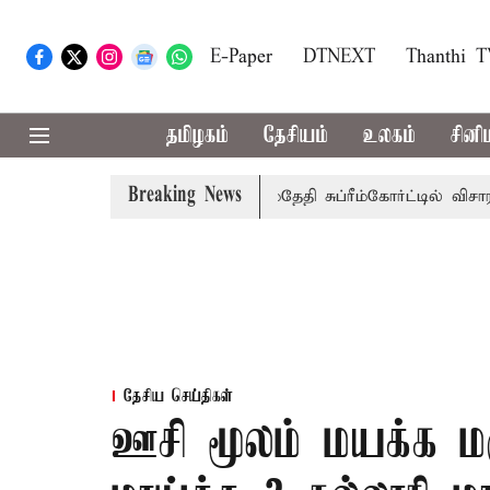
E-Paper
DTNEXT
Thanthi 
தமிழகம்
தேசியம்
உலகம்
சினி
Breaking News
கு அரசுப்பணி வழக்கு; வரும் 14ம்தேதி சுப்ரீம்கோர்ட்டில் விசாரணை
தேசிய செய்திகள்
ஊசி மூலம் மயக்க மர