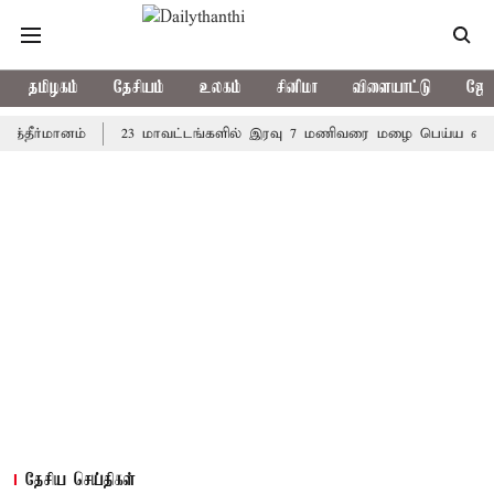
தமிழகம்
தேசியம்
உலகம்
சினிமா
விளையாட்டு
ஜோத
மானம்
23 மாவட்டங்களில் இரவு 7 மணிவரை மழை பெய்ய வாய்ப்பு
தேசிய செய்திகள்