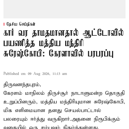
தேசிய செய்திகள்
கார் வர தாமதமானதால் ஆட்டோவில்
பயணித்த மத்திய மந்திரி
சுரேஷ்கோபி: கேரளாவில் பரபரப்பு
Published on
:
09 Aug 2026, 11:13 am
திருவனந்தபுரம்,
கேரளம் மாநிலம் திருச்சூர் நாடாளுமன்ற தொகுதி
உறுப்பினரும், மத்திய மந்திரியுமான சுரேஷ்கோபி,
மிக எளிமையான தனது செயல்பாட்டால்
பலரையும் ஈர்த்து வருகிறார்.அதனை நிரூபிக்கும்
வகையில் ஒரு சம்பவம் நிகழ்ந்துள்ளது.