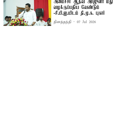
அமைச்சர் ஆதவ் அர்ஜுனா மீது
வழக்குப்பதிய வேண்டும்
-சி.பி.ஐ.யிடம் தி.மு.க. புகார்
தினத்தந்தி
07 Jul 2026