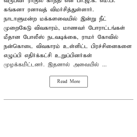
வருபவர் ராகுல் காந்தி என பா.ஜ.க. எம்.பி.
கங்கனா ரனாவத் விமர்சித்துள்ளார்.
நாடாளுமன்ற மக்களவையில் இன்று நீட்
முறைகேடு விவகாரம், மாணவர் போராட்டங்கள்
மீதான போலீஸ் நடவடிக்கை, ராமர் கோவில்
நன்கொடை விவகாரம் உள்ளிட்ட பிரச்சினைகளை
எழுப்பி எதிர்க்கட்சி உறுப்பினர்கள்
முழக்கமிட்டனர். இதனால் அவையில் ...
Read More