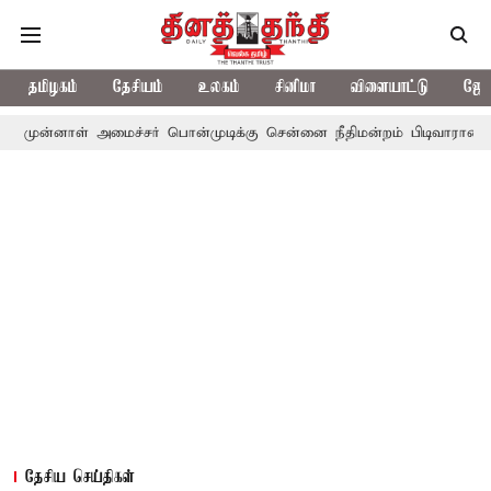
தமிழகம்
தேசியம்
உலகம்
சினிமா
விளையாட்டு
ஜோத
 அமைச்சர் பொன்முடிக்கு சென்னை நீதிமன்றம் பிடிவாராண்ட்
தொலைநோ
தேசிய செய்திகள்