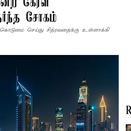
ென்ற கேரள
ர்ந்த சோகம்
கொடுமை செய்து சித்ரவதைக்கு உள்ளாக்கி
R