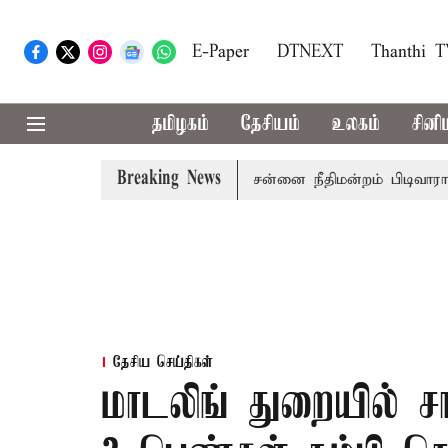
E-Paper
DTNEXT
Thanthi 
தமிழகம்
தேசியம்
உலகம்
சினி
Breaking News
 அமைச்சர் பொன்முடிக்கு சென்னை நீதிமன்றம் பிடிவாராண்ட்
தேசிய செய்திகள்
மாடலிங் துறையில் ச