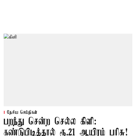
தேசிய செய்திகள்
பறந்து சென்ற செல்ல கிளி:
கண்டுபிடித்தால் ரூ.21 ஆயிரம் பரிசு!