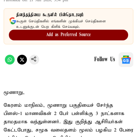
Published on
:
21 Jun 2026, 3:34 pm
தினத்தந்தியை கூகுளில் பின்தொடரவும்
கூகுள் செய்திகளில் எங்களின் முக்கியச் செய்திகளை
உடனுக்குடன் பெற கிளிக் செய்யவும்.
Add as Preferred Source
Follow Us
மூணாறு,
கேரளம் மாநிலம், மூணாறு பகுதியைச் சேர்ந்த
பிளஸ்-1 மாணவிகள் 2 பேர் பள்ளிக்கு 3 நாட்களாக
தாமதமாக வந்துள்ளனர். இது குறித்து ஆசிரியர்கள்
கேட்டபோது, சமூக வலைதளம் மூலம் பழகிய 2 பேரை