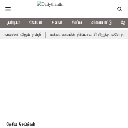
தமிழகம்
தேசியம்
உலகம்
சினிமா
விளையாட்டு
ஜோத
்சர் விஜய் நன்றி
மக்களவையில் தீர்ப்பாய சீர்திருத்த மசோதா அறிமுக
தேசிய செய்திகள்