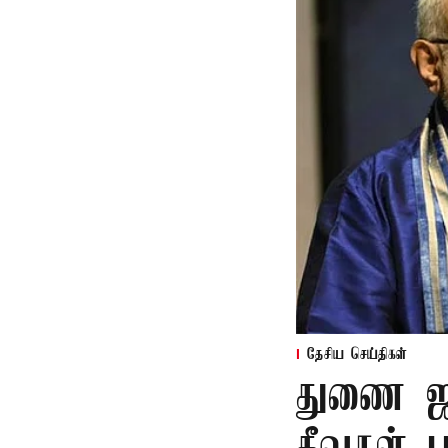
தேசிய செய்திகள்
துணை ஜன