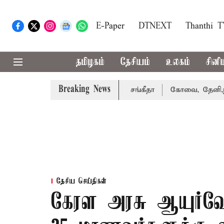
E-Paper
DTNEXT
Thanthi 
தமிழகம்
தேசியம்
உலகம்
சினி
Breaking News
்து வழக்கை வாபஸ் பெற்றார் சங்கீதா
கோவை, தேனி,நீலகிரி ஆ
தேசிய செய்திகள்
கேரள அரசு ஆயுர்வ