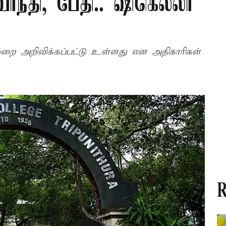
ாந்தி, பேதி.. ஷிகெல்லா
?
ுமுறை அறிவிக்கப்பட்டு உள்ளது என அதிகாரிகள்
R