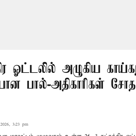
திர ஓட்டலில் அழுகிய காய்கற
யான பால்-அதிகாரிகள் சோ
2026, 3:23 pm