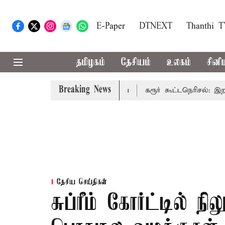
E-Paper
DTNEXT
Thanthi 
தமிழகம்
தேசியம்
உலகம்
சினி
Breaking News
ிக்கும்: முதல்-அமைச்சர் விஜய்
கரூர் கூட்டநெரிசல்: இறந்தோர
தேசிய செய்திகள்
சுப்ரீம் கோர்ட்டில் ந