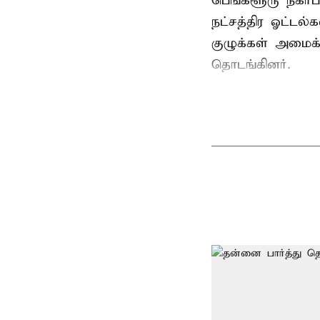
பெங்களூரு நகர்ப்
நட்சத்திர ஓட்ட
குழுக்கள் அமைக
தொடங்கினர்.