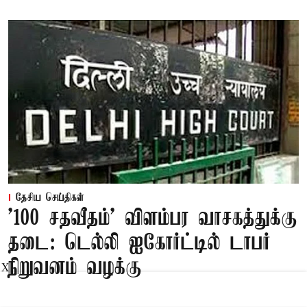
தேசிய செய்திகள்
'100 சதவீதம்' விளம்பர வாசகத்துக்கு
தடை: டெல்லி ஐகோர்ட்டில் டாபர்
நிறுவனம் வழக்கு
X