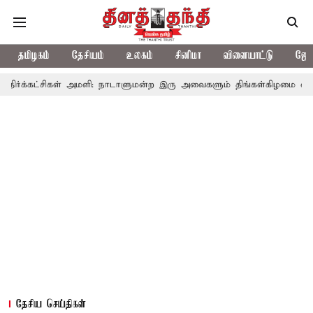
தமிழகம்
தேசியம்
உலகம்
சினிமா
விளையாட்டு
ஜோத
ிகள் அமளி: நாடாளுமன்ற இரு அவைகளும் திங்கள்கிழமை வரை ஒத்திவைப்ப
தேசிய செய்திகள்