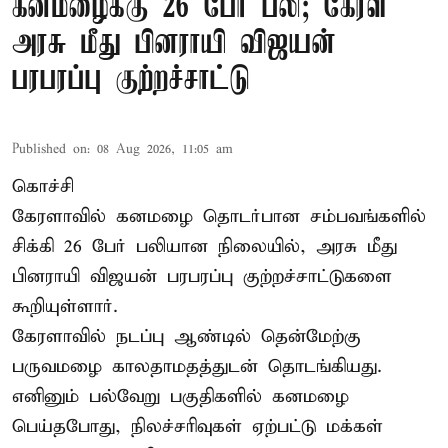
கனமழைக்கு 26 பேர் பலி; கேரள
அரசு மீது பினராயி விஜயன்
பரபரப்பு குற்றச்சாட்டு
Published on
:
08 Aug 2026, 11:05 am
கொச்சி
கேரளாவில் கனமழை தொடர்பான சம்பவங்களில்
சிக்கி 26 பேர் பலியான நிலையில், அரசு மீது
பினராயி விஜயன் பரபரப்பு குற்றச்சாட்டுகளை
கூறியுள்ளார்.
கேரளாவில் நடப்பு ஆண்டில் தென்மேற்கு
பருவமழை காலதாமதத்துடன் தொடங்கியது.
எனினும் பல்வேறு பகுதிகளில் கனமழை
பெய்தபோது, நிலச்சரிவுகள் ஏற்பட்டு மக்கள்