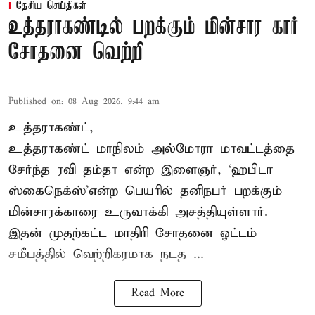
தேசிய செய்திகள்
உத்தராகண்டில் பறக்கும் மின்சார கார்
சோதனை வெற்றி
Published on
:
08 Aug 2026, 9:44 am
உத்தராகண்ட்,
உத்தராகண்ட் மாநிலம் அல்மோரா மாவட்டத்தை
சேர்ந்த ரவி தம்தா என்ற இளைஞர், ‘ஹபிடா
ஸ்கைநெக்ஸ்’என்ற பெயரில் தனிநபர்
பறக்கும்
மின்சாரக்காரை
உருவாக்கி அசத்தியுள்ளார்.
இதன் முதற்கட்ட மாதிரி சோதனை ஓட்டம்
சமீபத்தில் வெற்றிகரமாக நடத ...
Read More