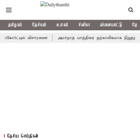
தமிழகம்
தேசியம்
உலகம்
சினிமா
விளையாட்டு
ஜோத
ோர்ட்டில் விசாரணை
அமர்நாத் யாத்திரை தற்காலிகமாக நிறுத்தம்
இம
தேசிய செய்திகள்