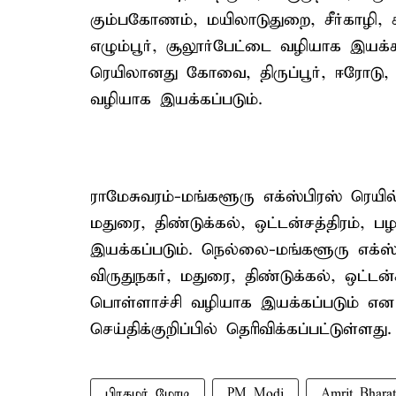
கும்பகோணம், மயிலாடுதுறை, சீர்காழி, சித
எழும்பூர், சூலூர்பேட்டை வழியாக இயக்கப
ரெயிலானது கோவை, திருப்பூர், ஈரோடு, 
வழியாக இயக்கப்படும்.
ராமேசுவரம்-மங்களூரு எக்ஸ்பிரஸ் ரெயில
மதுரை, திண்டுக்கல், ஒட்டன்சத்திரம்
இயக்கப்படும். நெல்லை-மங்களூரு எக்ஸ்ப
விருதுநகர், மதுரை, திண்டுக்கல், ஒட்ட
பொள்ளாச்சி வழியாக இயக்கப்படும் என
செய்திக்குறிப்பில் தொிவிக்கப்பட்டுள்ளது.
பிரதமர் மோடி
PM Modi
Amrit Bharat