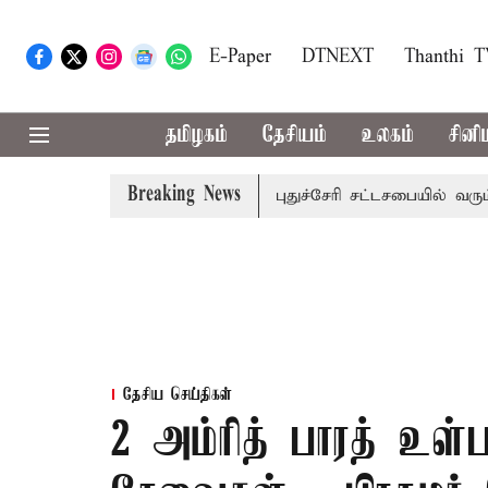
E-Paper
DTNEXT
Thanthi 
தமிழகம்
தேசியம்
உலகம்
சினி
Breaking News
ு கன மழை எச்சரிக்கை
புதுச்சேரி சட்டசபையில் வரும் 24ம் த
தேசிய செய்திகள்
2 அம்ரித் பாரத் உள்