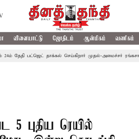
TV
மா
விளையாட்டு
ஜோதிடம்
ஆன்மிகம்
வணிகம்
ேதி பட்ஜெட் தாக்கல் செய்கிறார் முதல்-அமைச்சர் ரங்கசாமி
எத
பட 5 புதிய ரெயில்