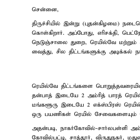
சென்னை,
திருச்சியில் இன்று (புதன்கிழமை) நடைபெ
கொள்கிறார். அப்போது, எரிசக்தி, பெட்ர
நெடுஞ்சாலை துறை, ரெயில்வே மற்றும் க
வைத்து, சில திட்டங்களுக்கு அடிக்கல் நாட
ரெயில்வே திட்டங்களை பொறுத்தவரையில்
தன்பாத் இடையே 2 அம்ரித் பாரத் ரெயி
மங்களூரு இடையே 2 எக்ஸ்பிரஸ் ரெயி
ஒரு பயணிகள் ரெயில் சேவைகளையும் த
அதன்படி, நாகர்கோவில்-சார்லபள்ளி அம்
கோவில்பட்டி, சாத்தூர், விருதுநகர், மது