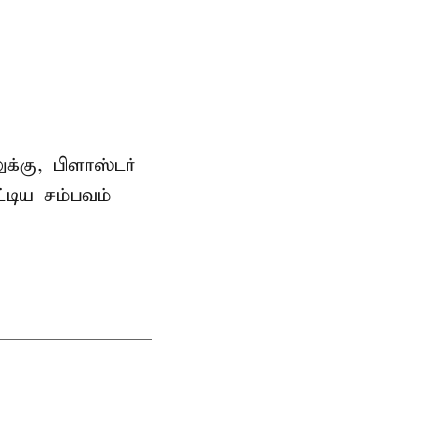
்கு, பிளாஸ்டர்
்டிய சம்பவம்