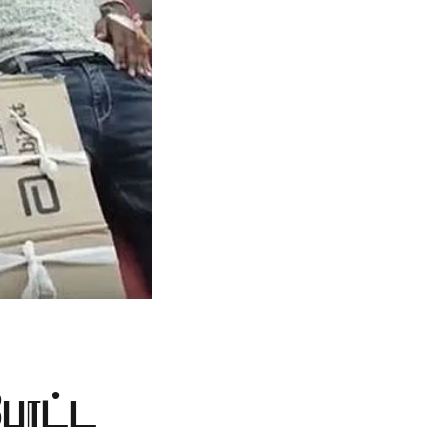
போட்ட