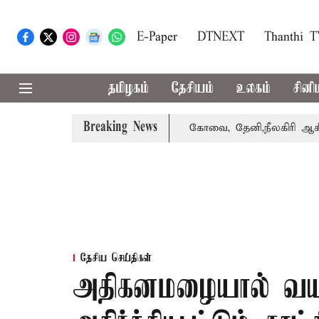
E-Paper
DTNEXT
Thanthi 
தமிழகம்
தேசியம்
உலகம்
சினி
Breaking News
்கை வாபஸ் பெற்றார் சங்கீதா
கோவை, தேனி,நீலகிரி ஆகிய மா
தேசிய செய்திகள்
அதிகனமழையால் வயநா