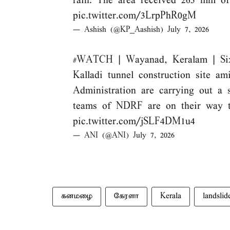
rain. The area received 265 mm of
pic.twitter.com/3LrpPhR0gM
— Ashish (@KP_Aashish)
July 7, 2026
#WATCH
| Wayanad, Keralam | Six
Kalladi tunnel construction site am
Administration are carrying out a 
teams of NDRF are on their way to
pic.twitter.com/jSLF4DM1u4
— ANI (@ANI)
July 7, 2026
கனமழை
கேரளா
Kerala
landslid