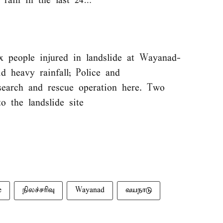
 rain in the last 24…
 people injured in landslide at Wayanad-
id heavy rainfall; Police and
search and rescue operation here. Two
 the landslide site
e
நிலச்சரிவு
Wayanad
வயநாடு