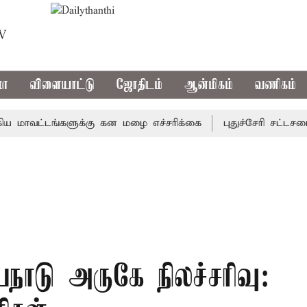
TV
மா
விளையாட்டு
ஜோதிடம்
ஆன்மிகம்
வணிகம்
வட்டங்களுக்கு கன மழை எச்சரிக்கை
புதுச்சேரி சட்டசபையில்
டு அருகே நிலச்சரிவு: