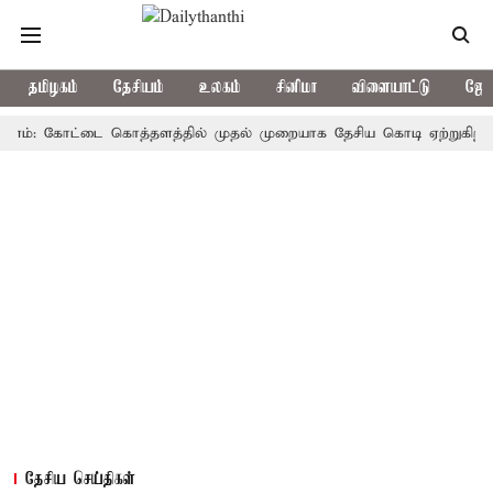
தமிழகம்
தேசியம்
உலகம்
சினிமா
விளையாட்டு
ஜோத
: கோட்டை கொத்தளத்தில் முதல் முறையாக தேசிய கொடி ஏற்றுகிறார், முதல்
தேசிய செய்திகள்