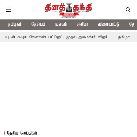
தமிழகம்
தேசியம்
உலகம்
சினிமா
விளையாட்டு
ஜோத
 வேளாண் பட்ஜெட்: முதல்-அமைச்சர் விஜய்
தமிழக அரசியலில் பரபர
தேசிய செய்திகள்