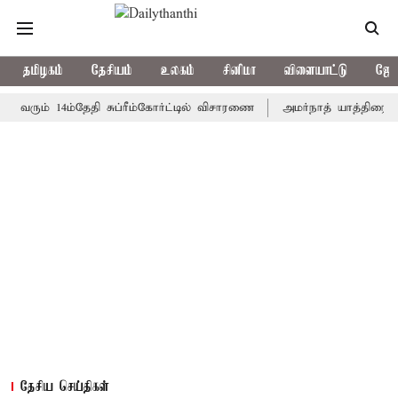
தமிழகம்
தேசியம்
உலகம்
சினிமா
விளையாட்டு
ஜோத
் 14ம்தேதி சுப்ரீம்கோர்ட்டில் விசாரணை
அமர்நாத் யாத்திரை தற்காலிக
தேசிய செய்திகள்