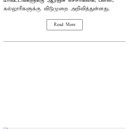
மாவட்டங்களுக்கு ஆரஞ்சு எச்சரிக்கை; பள்ளி,
கல்லூரிகளுக்கு விடுமுறை அறிவித்துள்ளது.
Read More