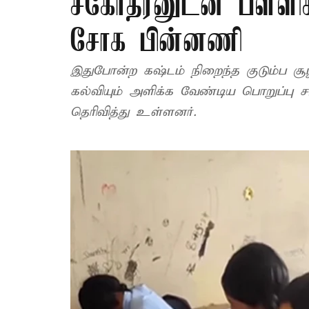
சகோதரனுடன் பள்ளிக்
சோக பின்னணி
இதுபோன்ற கஷ்டம் நிறைந்த குடும்ப சூழல
கல்வியும் அளிக்க வேண்டிய பொறுப்பு ச
தெரிவித்து உள்ளனர்.