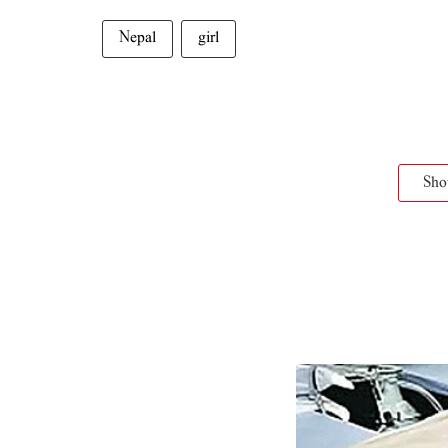
Nepal
girl
Sh