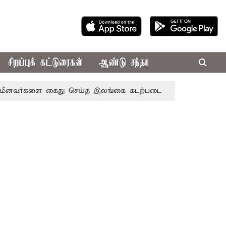
சிறப்புக் கட்டுரைகள்
ஆண்டு சந்தா
ர்களை கைது செய்த இலங்கை கடற்படை
பணியிடத்தில் மதிப்பு 