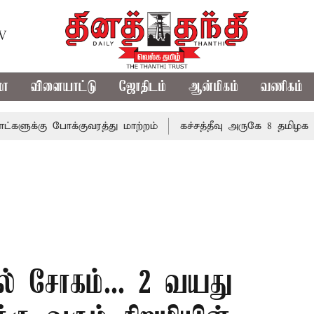
TV
மா
விளையாட்டு
ஜோதிடம்
ஆன்மிகம்
வணிகம்
ு போக்குவரத்து மாற்றம்
கச்சத்தீவு அருகே 8 தமிழக மீனவ
ல் சோகம்... 2 வயது