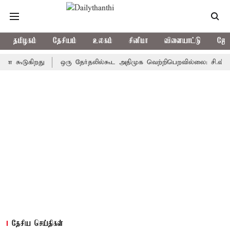
தமிழகம்
தேசியம்
உலகம்
சினிமா
விளையாட்டு
ஜோத
டுகிறது
ஒரு தேர்தலில்கூட அதிமுக வெற்றிபெறவில்லை: சி.வி.சண்முகம
தேசிய செய்திகள்