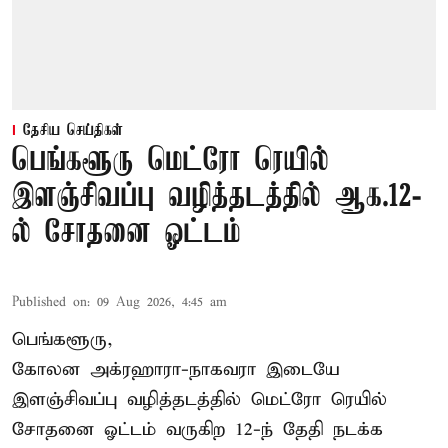
தேசிய செய்திகள்
பெங்களூரு மெட்ரோ ரெயில்
இளஞ்சிவப்பு வழித்தடத்தில் ஆக.12-
ல் சோதனை ஓட்டம்
Published on
:
09 Aug 2026, 4:45 am
பெங்களூரு,
கோலன அக்ரஹாரா-நாகவரா இடையே
இளஞ்சிவப்பு வழித்தடத்தில் மெட்ரோ ரெயில்
சோதனை ஓட்டம் வருகிற 12-ந் தேதி நடக்க