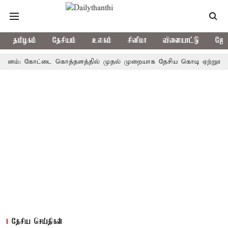
தமிழகம்
தேசியம்
உலகம்
சினிமா
விளையாட்டு
ஜோத
்: கோட்டை கொத்தளத்தில் முதல் முறையாக தேசிய கொடி ஏற்றுகிறார், முத
தேசிய செய்திகள்