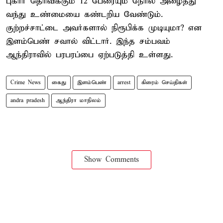
புகார் தெரிவிக்கும் 12 பேரையும் நேரில் அழைத்து
வந்து உண்மையை கண்டறிய வேண்டும்.
குற்றச்சாட்டை அவர்களால் நிரூபிக்க முடியுமா? என
இளம்பெண் சவால் விட்டார். இந்த சம்பவம்
ஆந்திராவில் பரபரப்பை ஏற்படுத்தி உள்ளது.
Crime News
கைது
இளம்பெண்
arrest
கிரைம் செய்திகள்
andra pradesh
ஆந்திரா மாநிலம்
Show Comments