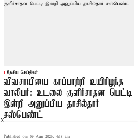
தேசிய செய்திகள்
விவசாயியை காப்பாற்றி உயிரிழந்த
வாலிபர்: உடலை குளிர்சாதன பெட்டி
இன்றி அனுப்பிய தாசில்தார்
சஸ்பெண்ட்
X
Published on
:
09 Aug 2026, 4:18 am