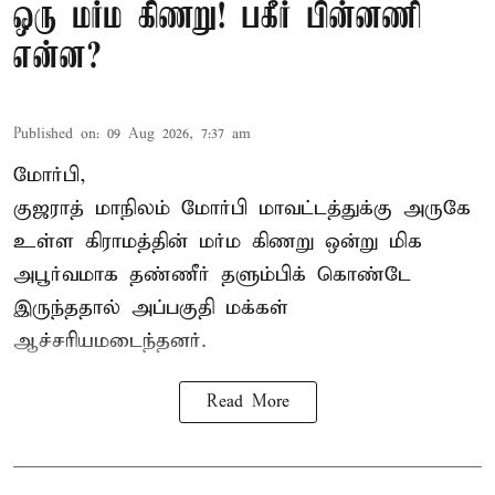
ஒரு மர்ம கிணறு! பகீர் பின்னணி
என்ன?
Published on
:
09 Aug 2026, 7:37 am
மோர்பி,
குஜராத் மாநிலம் மோர்பி மாவட்டத்துக்கு அருகே
உள்ள கிராமத்தின் மர்ம கிணறு ஒன்று மிக
அபூர்வமாக தண்ணீர் தளும்பிக் கொண்டே
இருந்ததால் அப்பகுதி மக்கள்
ஆச்சரியமடைந்தனர்.
Read More