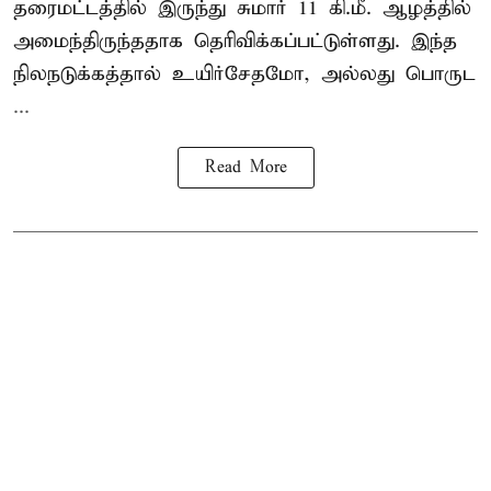
தரைமட்டத்தில் இருந்து சுமார் 11 கி.மீ. ஆழத்தில்
அமைந்திருந்ததாக தெரிவிக்கப்பட்டுள்ளது. இந்த
நிலநடுக்கத்தால் உயிர்சேதமோ, அல்லது பொருட
...
Read More