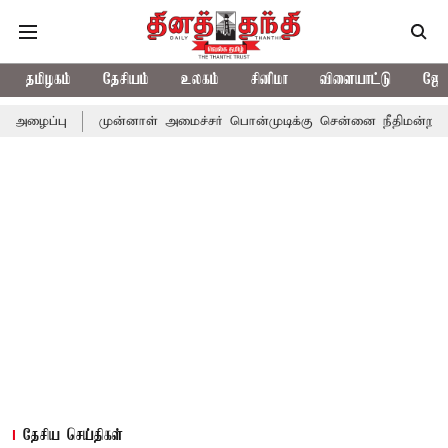
தமிழகம்
தேசியம்
உலகம்
சினிமா
விளையாட்டு
ஜோத
முன்னாள் அமைச்சர் பொன்முடிக்கு சென்னை நீதிமன்றம் பிடிவாராண்ட்
தேசிய செய்திகள்