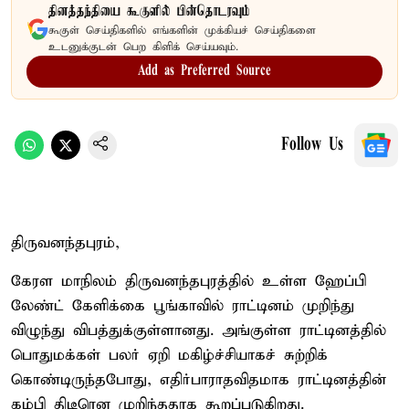
தினத்தந்தியை கூகுளில் பின்தொடரவும்
கூகுள் செய்திகளில் எங்களின் முக்கியச் செய்திகளை
உடனுக்குடன் பெற கிளிக் செய்யவும்.
Add as Preferred Source
Follow Us
திருவனந்தபுரம்,
கேரள மாநிலம் திருவனந்தபுரத்தில் உள்ள ஹேப்பி
லேண்ட் கேளிக்கை பூங்காவில் ராட்டினம் முறிந்து
விழுந்து விபத்துக்குள்ளானது. அங்குள்ள ராட்டினத்தில்
பொதுமக்கள் பலர் ஏறி மகிழ்ச்சியாகச் சுற்றிக்
கொண்டிருந்தபோது, எதிர்பாராதவிதமாக ராட்டினத்தின்
கம்பி திடீரென முறிந்ததாக கூறப்படுகிறது.