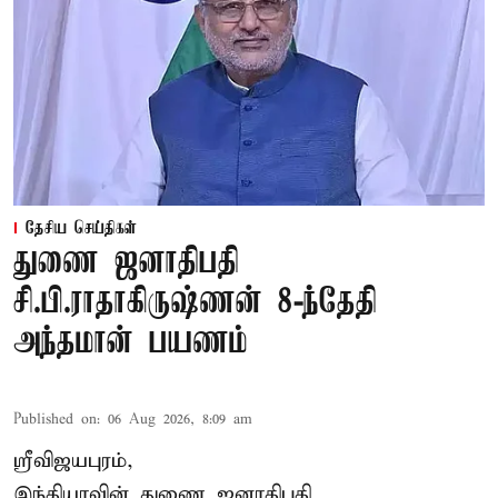
தேசிய செய்திகள்
துணை ஜனாதிபதி
சி.பி.ராதாகிருஷ்ணன் 8-ந்தேதி
அந்தமான் பயணம்
Published on
:
06 Aug 2026, 8:09 am
ஸ்ரீவிஜயபுரம்,
இந்தியாவின் துணை ஜனாதிபதி