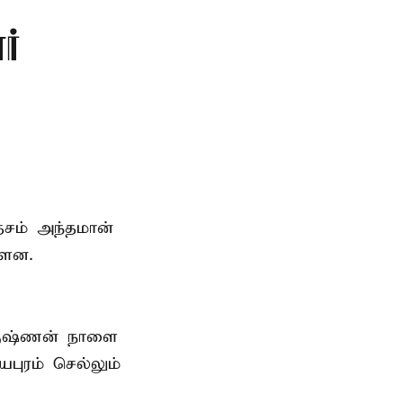
ர்
ேசம் அந்தமான்
்ளன.
ிருஷ்ணன்
நாளை
புரம் செல்லும்