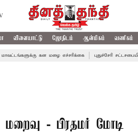
TV
மா
விளையாட்டு
ஜோதிடம்
ஆன்மிகம்
வணிகம்
்களுக்கு கன மழை எச்சரிக்கை
புதுச்சேரி சட்டசபையில் வரும
் மறைவு - பிரதமர் மோடி