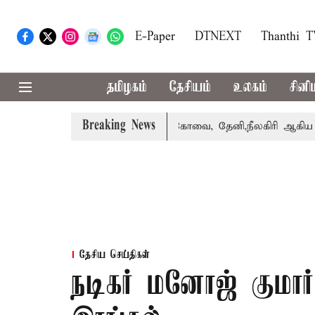
E-Paper
DTNEXT
Thanthi 
தமிழகம்
தேசியம்
உலகம்
சினி
Breaking News
பஸ் பெற்றார் சங்கீதா
கோவை, தேனி,நீலகிரி ஆகிய மாவட்டங
தேசிய செய்திகள்
நடிகர் மனோஜ் குமார