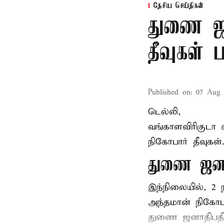
தேசிய செய்திகள்
துணை ஜன
தீவுகள்
Published on
:
07 Aug 
டெல்லி,
வங்காளவிரிகுடா 
நிகோபார் தீவுகள
துணை ஜனா
இந்நிலையில், 
அந்தமான் நிகோபா
துணை ஜனாதிபதி 