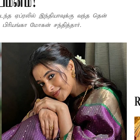
ியமனம்!
்த ஏப்ரலில் இந்தியாவுக்கு வந்த தென்
ிரியங்கா மோகன் சந்தித்தார்.
R