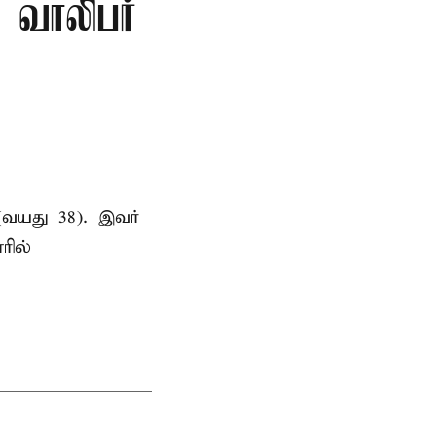
ு வாலிபர்
(வயது 38). இவர்
ரில்