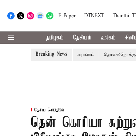
E-Paper
DTNEXT
Thanthi 
தமிழகம்
தேசியம்
உலகம்
சினி
Breaking News
 சென்னை நீதிமன்றம் பிடிவாராண்ட்
தொலைநோக்கு பார்வையுட
தேசிய செய்திகள்
தென் கொரியா சுற்று