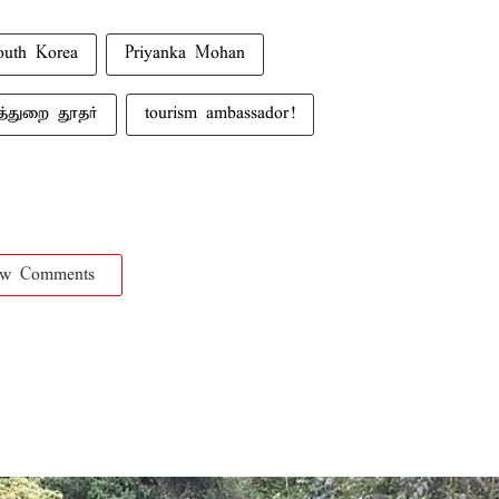
outh Korea
Priyanka Mohan
ாத்துறை தூதர்
tourism ambassador!
ow Comments