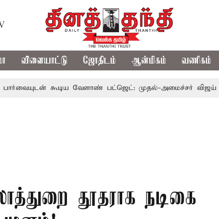
TV
மா
விளையாட்டு
ஜோதிடம்
ஆன்மிகம்
வணிகம்
ன் கூடிய வேளாண் பட்ஜெட்: முதல்-அமைச்சர் விஜய்
தமிழக
லாத்துறை தூதராக நடிகை