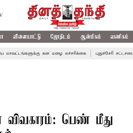
TV
மா
விளையாட்டு
ஜோதிடம்
ஆன்மிகம்
வணிகம்
ங்களுக்கு கன மழை எச்சரிக்கை
புதுச்சேரி சட்டசபையில் வரு
 விவகாரம்: பெண் மீது