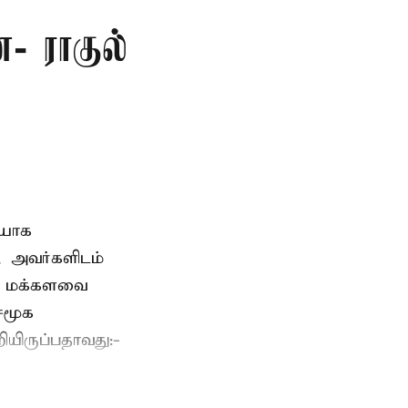
- ராகுல்
ையாக
, அவர்களிடம்
ம் மக்களவை
 சமூக
யிருப்பதாவது:-