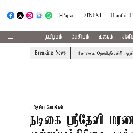
E-Paper
DTNEXT
Thanthi 
தமிழகம்
தேசியம்
உலகம்
சினி
Breaking News
ாபஸ் பெற்றார் சங்கீதா
கோவை, தேனி,நீலகிரி ஆகிய மாவட்ட
தேசிய செய்திகள்
நடிகை ஸ்ரீதேவி மரண