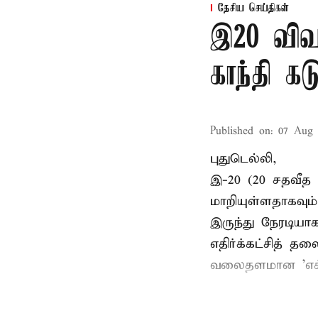
தேசிய செய்திகள்
இ20 விவக
காந்தி கடு
Published on
:
07 Aug 
புதுடெல்லி,
இ-20 (20 சதவீத 
மாறியுள்ளதாகவு
இருந்து நேரடிய
எதிர்க்கட்சித் த
வலைதளமான 'எக்ஸ்