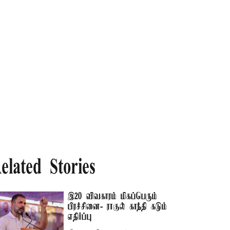
elated Stories
இ20 விவகாரம் மிகப்பெரும்
பிரச்சினை- ராகுல் காந்தி கடும்
எதிர்ப்பு