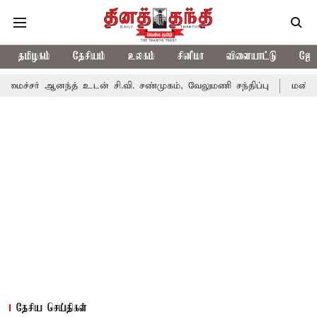
தமிழகம்
தேசியம்
உலகம்
சினிமா
விளையாட்டு
ஜோத
சர் ஆனந்த் உடன் சி.வி. சண்முகம், வேலுமணி சந்திப்பு
மண் வளம் 
தேசிய செய்திகள்