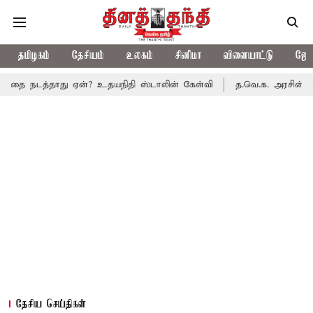
தமிழகம்
தேசியம்
உலகம்
சினிமா
விளையாட்டு
ஜோத
தாது ஏன்? உதயநிதி ஸ்டாலின் கேள்வி
த.வெ.க. அரசின் முதல் பட்ஜெட
தேசிய செய்திகள்